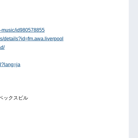
wa-music/id980578855
ps/details?id=fm.awa.liverpool
ad/
al?lang=ja
イベックスビル