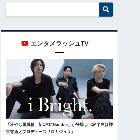
エンタメラッシュTV
「冷やし雪肌精」新CMにNumber_iが登場 ／ CM楽曲は神
宮寺勇太プロデュース『ロミジュリ』