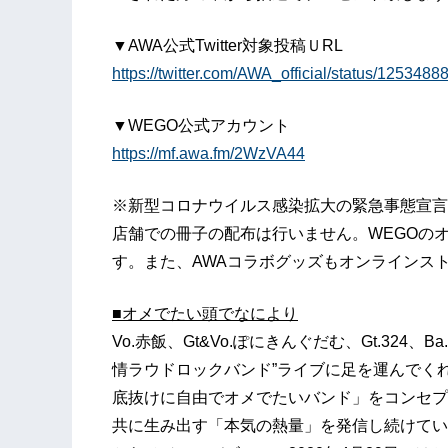
▼AWA公式Twitter対象投稿ＵRL
https://twitter.com/AWA_official/status/12534
▼WEGO公式アカウント
https://mf.awa.fm/2WzVA44
※新型コロナウイルス感染拡大の緊急事態宣言
店舗での冊子の配布は行いません。WEGOの
す。また、AWAコラボグッズもオンラインス
■
オメでたい頭でなにより
Vo.赤飯、Gt&Vo.ぽにきんぐだむ、Gt.324、
情ラウドロックバンド”ライブに足を運んでく
底抜けに自由でオメでたいバンド」をコンセプ
共に生み出す「本気の熱量」を発信し続けている