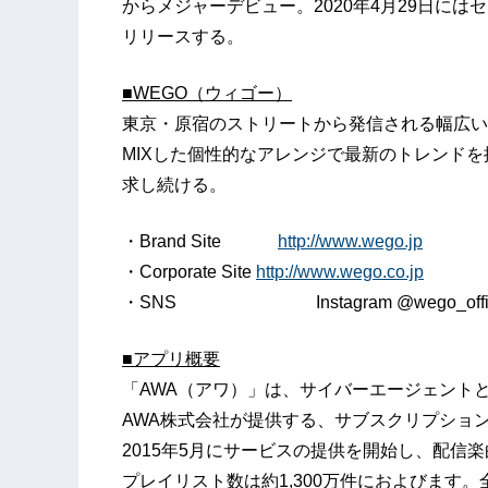
からメジャーデビュー。2020年4月29日に
リリースする。
■WEGO
（ウィ
ゴー）
東京・原宿のストリートから発信される幅広い
MIXした個性的なアレンジで最新のトレンドを
求し続ける。
・Brand Site
http://www.wego.jp
・Corporate Site
http://www.wego.co.jp
・SNS Instagram @wego_official / T
■
アプリ概要
「AWA（アワ）」は、サイバーエージェント
AWA株式会社が提供する、サブスクリプショ
2015年5月にサービスの提供を開始し、配信楽
プレイリスト数は約1,300万件におよびます。全