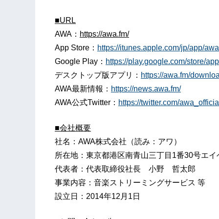
■
URL
AWA：
http
s
://awa.fm/
App Store：
https://itunes.apple.com/jp/app/a
Google Play：
https://play.google.com/store/ap
デスクトップ版アプリ：
https://awa.fm/downlo
AWA最新情報：
https://news.awa.fm/
AWA公式Twitter：
https://twitter.com/awa_offici
■
会社概要
社名：AWA株式会社（読み：アワ）
所在地：東京都港区南青山三丁目1番30号エ
代表者：代表取締役社長 小野 哲太郎
事業内容：音楽ストリーミングサービス 等
設立日：2014年12月1日