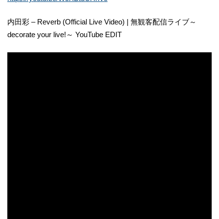
内田彩 – Reverb (Official Live Video) | 無観客配信ライブ～
decorate your live!～ YouTube EDIT