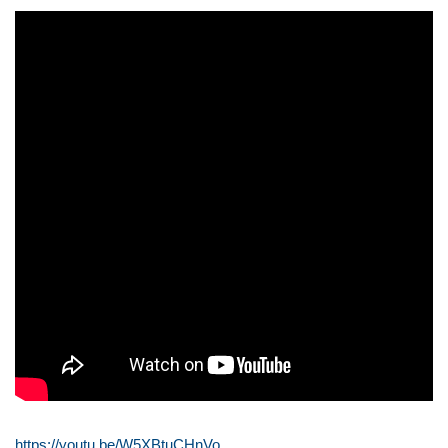
https://youtu.be/W5XBtuCHnVo