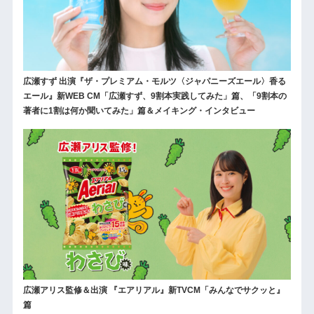
広瀬すず 出演『ザ・プレミアム・モルツ〈ジャパニーズエール〉香る
エール』新WEB CM「広瀬すず、9割本実践してみた」篇、「9割本の
著者に1割は何か聞いてみた」篇＆メイキング・インタビュー
広瀬アリス監修＆出演 『エアリアル』新TVCM「みんなでサクッと』
篇