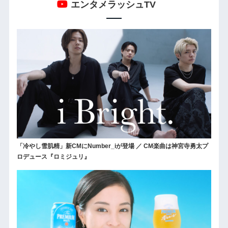
エンタメラッシュTV
「冷やし雪肌精」新CMにNumber_iが登場 ／ CM楽曲は神宮寺勇太プ
ロデュース『ロミジュリ』