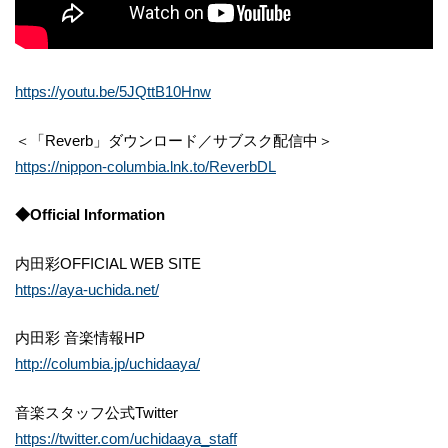
https://youtu.be/5JQttB10Hnw
＜「Reverb」ダウンロード／サブスク配信中＞
https://nippon-columbia.lnk.to/ReverbDL
◆Official Information
内田彩OFFICIAL WEB SITE
https://aya-uchida.net/
内田彩 音楽情報HP
http://columbia.jp/uchidaaya/
音楽スタッフ公式Twitter
https://twitter.com/uchidaaya_staff