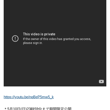
https://youtu.be/nqBeP5mw5_k
＊5月10日(日)23時59分まで期間限定公開