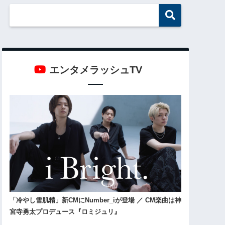
エンタメラッシュTV
「冷やし雪肌精」新CMにNumber_iが登場 ／ CM楽曲は神
宮寺勇太プロデュース『ロミジュリ』