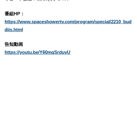
番組HP：
https://www.spaceshowertv.com/program/special/2210_bud
diis.html
告知動画
https://youtu.be/Y60mqSrduvU