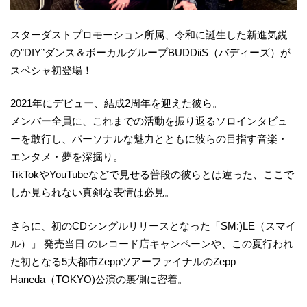
スターダストプロモーション所属、令和に誕生した新進気鋭
の”DIY”ダンス＆ボーカルグループBUDDiiS（バディーズ）が
スペシャ初登場！
2021年にデビュー、結成2周年を迎えた彼ら。
メンバー全員に、これまでの活動を振り返るソロインタビュ
ーを敢行し、パーソナルな魅力とともに彼らの目指す音楽・
エンタメ・夢を深掘り。
TikTokやYouTubeなどで見せる普段の彼らとは違った、ここで
しか見られない真剣な表情は必見。
さらに、初のCDシングルリリースとなった「SM:)LE（スマイ
ル）」 発売当日 のレコード店キャンペーンや、この夏行われ
た初となる5大都市ZeppツアーファイナルのZepp
Haneda（TOKYO)公演の裏側に密着。