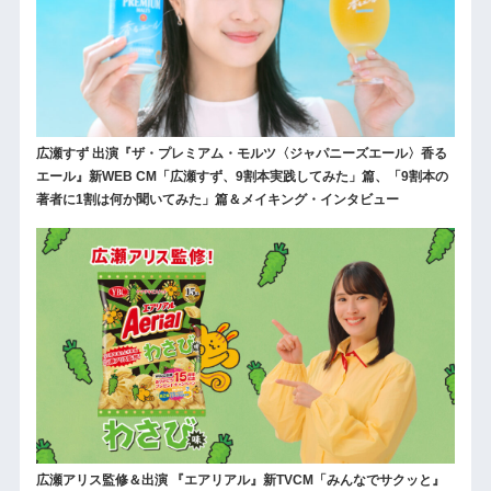
広瀬すず 出演『ザ・プレミアム・モルツ〈ジャパニーズエール〉香る
エール』新WEB CM「広瀬すず、9割本実践してみた」篇、「9割本の
著者に1割は何か聞いてみた」篇＆メイキング・インタビュー
広瀬アリス監修＆出演 『エアリアル』新TVCM「みんなでサクッと』