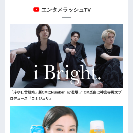
エンタメラッシュTV
「冷やし雪肌精」新CMにNumber_iが登場 ／ CM楽曲は神宮寺勇太プ
ロデュース『ロミジュリ』