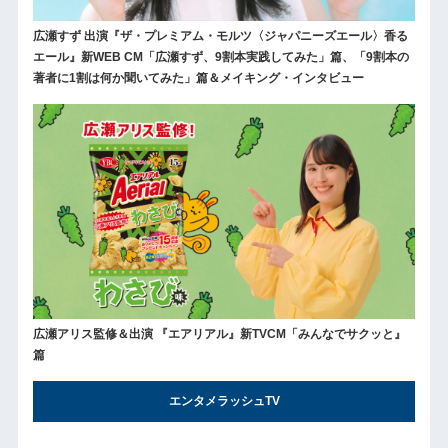
広瀬すず 出演『ザ・プレミアム・モルツ〈ジャパニーズエール〉香る
エール』新WEB CM「広瀬すず、9割本実践してみた」篇、「9割本の
著者に1割は何か聞いてみた」篇＆メイキング・インタビュー
広瀬アリス監修＆出演 『エアリアル』新TVCM「みんなでサクッと』
篇
エンタメラッシュTV