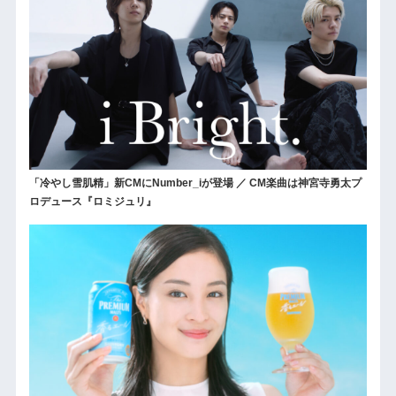
「冷やし雪肌精」新CMにNumber_iが登場 ／ CM楽曲は神宮寺勇太プ
ロデュース『ロミジュリ』