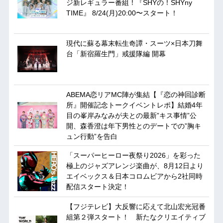
ジ新レギュラー番組！『SHYの！SHYny
TIME』 8/24(月)20:00〜スタート！
現代に蘇る幕末転生奇譚・スーツ×日本刀舞
台「新宿羅生門」戒援隊編 開幕
ABEMA恋リアMC陣が集結【『恋の神回診断
所』開催記念トークイベントレポ】結婚4年
目の峯岸みなみが夫との最新”キス事情”公
開、森香澄は年下男性とのデートでの”胸キ
ュン行動”を告白
「スーパーヒーロー夜祭り2026」を彩った
極上のジャズアレンジ楽曲が、8月12日より
エイベックス＆日本コロムビアから2社同時
配信スタート決定！
【フジテレビ】大反響に応えて北山宏光冠番
組第２弾スタート！ 新たなクリエイティブ