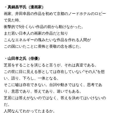
・真鍋昌平氏（漫画家）
画家、井田幸昌の作品を初めて京都のノードホテルのロビー
で見た時、
衝撃的で5分くらい作品の前から動けなかった。
まだ若い日本人の画家の作品だと知り
こんなエネルギーの塊みたいな作品を作れる人間が
この国にいたことに畏怖と畏敬の念を感じた。
・山田孝之氏（俳優）
芝居をすることを演じると言うが、それは真逆である。
この世に目に見える形としては存在していない”その人”を想
い、語り、下ろし、一体となる。
そこに嘘は存在できない。台詞や動きではなく、思考であ
り、意思であり、答えであり、迷いでもある。
芝居には答えがないのではなく、答えを決めてはいけないの
だ。
人間なんてわかってたまるか。