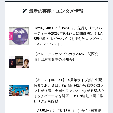
最新の芸能・エンタメ情報
Doxie、4th EP『Doxie Ⅳ』先行リリースパ
ーティーを2026年9月27日に開催決定！ LA
SEÑAS とホピーハイボを迎えたロングセッ
ト3マンイベント。
【バレエアンサンブルガラ2026・関西公
演】出演者変更のお知らせ
【キスマイ×NEXT】15周年ライブ独占生配
信まであと３日。Kis-My-Ft2から感謝のコメ
ントが到着。全国のファンとつながるSNSウ
ォッチパーティを開催、USEN連動企画「推
しリク」も始動
「ABEMA」にて8月8日（土）から4日連続