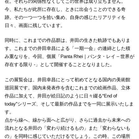
在。それらの関係性なくしてこの世界は成り立ちません。
今、私たちが此所に存在し、ときに出会うことのできる奇
跡。その一つ一つを拾い集め、自身の感じたリアリティを
日々、画面に残しています。
同時に、これまでの作品群は、井田の生きた軌跡でもありま
す。これまでの井田幸昌による「一期一会」の連綿とした積
み重なりを、今回、個展「Panta Rhei｜パンタ・レイ – 世界が
存在する限り -」として開催することとなりました。
この展覧会は、井田幸昌にとって初めてとなる国内の美術館
巡回展です。国内未発表作を含むこれまでの絵画作品、立体
作品に加えて、井田が絵日記のように日々綴る“End of
today”シリーズ、そして最新の作品までを一同に展示いたしま
す。
点から線へ、線から面へと広がり、さらに過去から未来への
流れとなる井田の「変わり続けるもの」また「変わらないも
の」を同時に感じていただけるでしょう。この時、この場所