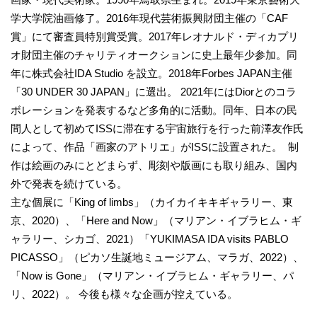
学大学院油画修了。2016年現代芸術振興財団主催の「CAF
賞」にて審査員特別賞受賞。2017年レオナルド・ディカプリ
オ財団主催のチャリティオークションに史上最年少参加。同
年に株式会社IDA Studio を設立。2018年Forbes JAPAN主催
「30 UNDER 30 JAPAN」に選出。 2021年にはDiorとのコラ
ボレーションを発表するなど多角的に活動。同年、日本の民
間人として初めてISSに滞在する宇宙旅行を行った前澤友作氏
によって、作品「画家のアトリエ」がISSに設置された。 制
作は絵画のみにとどまらず、彫刻や版画にも取り組み、国内
外で発表を続けている。
主な個展に「King of limbs」（カイカイキキギャラリー、東
京、2020）、「Here and Now」（マリアン・イブラヒム・ギ
ャラリー、シカゴ、2021）「YUKIMASA IDA visits PABLO
PICASSO」（ピカソ生誕地ミュージアム、マラガ、2022）、
「Now is Gone」（マリアン・イブラヒム・ギャラリー、パ
リ、2022）。 今後も様々な企画が控えている。