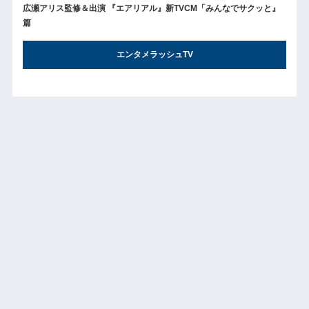
広瀬アリス監修＆出演 『エアリアル』新TVCM「みんなでサクッと』
篇
エンタメラッシュTV