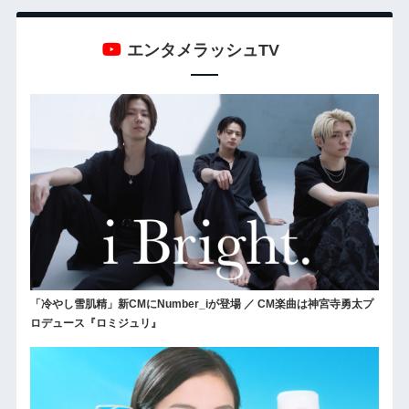
エンタメラッシュTV
「冷やし雪肌精」新CMにNumber_iが登場 ／ CM楽曲は神宮寺勇太プ
ロデュース『ロミジュリ』