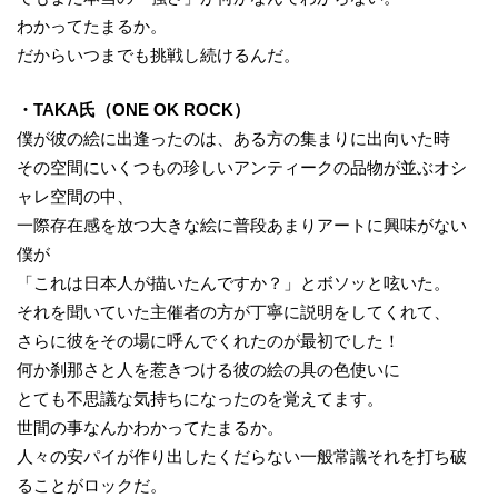
わかってたまるか。
だからいつまでも挑戦し続けるんだ。
・TAKA氏（ONE OK ROCK）
僕が彼の絵に出逢ったのは、ある方の集まりに出向いた時
その空間にいくつもの珍しいアンティークの品物が並ぶオシ
ャレ空間の中、
一際存在感を放つ大きな絵に普段あまりアートに興味がない
僕が
「これは日本人が描いたんですか？」とボソッと呟いた。
それを聞いていた主催者の方が丁寧に説明をしてくれて、
さらに彼をその場に呼んでくれたのが最初でした！
何か刹那さと人を惹きつける彼の絵の具の色使いに
とても不思議な気持ちになったのを覚えてます。
世間の事なんかわかってたまるか。
人々の安パイが作り出したくだらない一般常識それを打ち破
ることがロックだ。