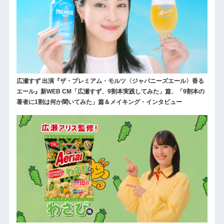
広瀬すず 出演『ザ・プレミアム・モルツ〈ジャパニーズエール〉香る
エール』新WEB CM「広瀬すず、9割本実践してみた」篇、「9割本の
著者に1割は何か聞いてみた」篇＆メイキング・インタビュー