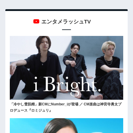
エンタメラッシュTV
「冷やし雪肌精」新CMにNumber_iが登場 ／ CM楽曲は神宮寺勇太プ
ロデュース『ロミジュリ』