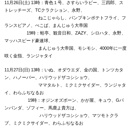
11月26日(土) 13時：青色１号、さすらいラビー、三四郎、ス
トレッチーズ、TCクラクション、永野、
ねこじゃらし、パンプキンポテトフライ、フ
ランスピアノ、ぺこぱ、まんじゅう大帝国
19時：蛙亭、観音日和、ZAZY、シロハタ、永野、
マッハスピード豪速球、
まんじゅう大帝国、モシモシ、4000年に一度
咲く金指、ランジャタイ
11月27日(日) 13時：いぬ、オダウエダ、金の国、トンツカタ
ン、ハノーバー、ハリウッドザコシショウ、
ママタルト、ミクミクサイダー、ランジャタ
イ、わらふぢなるお
19時：オジンオズボーン、かが屋、キュウ、Gパ
ンパンダ、ゾフィー、馬鹿よ貴方は、
ハリウッドザコシショウ、マツモトクラ
ブ、ミクミクサイダー、わらふぢなるお