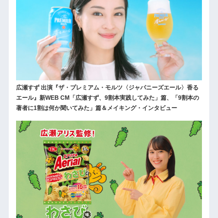
広瀬すず 出演『ザ・プレミアム・モルツ〈ジャパニーズエール〉香る
エール』新WEB CM「広瀬すず、9割本実践してみた」篇、「9割本の
著者に1割は何か聞いてみた」篇＆メイキング・インタビュー