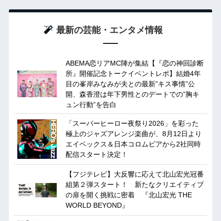
最新の芸能・エンタメ情報
ABEMA恋リアMC陣が集結【『恋の神回診断
所』開催記念トークイベントレポ】結婚4年
目の峯岸みなみが夫との最新”キス事情”公
開、森香澄は年下男性とのデートでの”胸キ
ュン行動”を告白
「スーパーヒーロー夜祭り2026」を彩った
極上のジャズアレンジ楽曲が、8月12日より
エイベックス＆日本コロムビアから2社同時
配信スタート決定！
【フジテレビ】大反響に応えて北山宏光冠番
組第２弾スタート！ 新たなクリエイティブ
の扉を開く挑戦に密着 『北山宏光 THE
WORLD BEYOND』