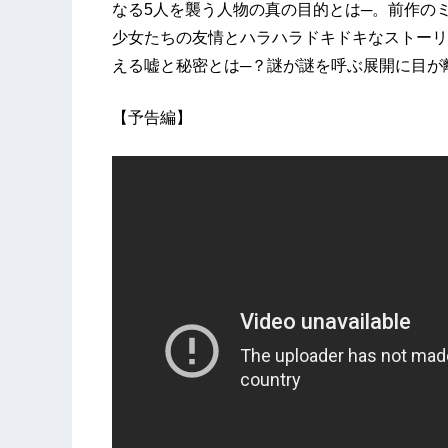
なる5人を襲う人物の真の目的とは─。前作のミ
少女たちの友情とハラハラドキドキなストーリ
える嘘と秘密とは─？謎が謎を呼ぶ展開に目が
【予告編】