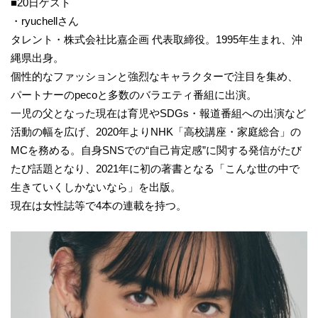
■20日ゲスト
・ryuchellさん
タレント・株式会社比嘉企画 代表取締役。1995年生まれ、沖
縄県出身。
個性的なファッションと強烈なキャラクターで注目を集め、
パートナーのpecoと多数のバラエティ番組に出演。
一児の父となった現在は育児やSDGs・報道番組への出演など
活動の幅を広げ、2020年よりNHK「高校講座・家庭総合」の
MCを務める。自身SNSでの“自己肯定感”に関する発信がたび
たび話題となり、2021年に初の著書となる「こんな世の中で
生きていくしかないなら」を出版。
現在は女性誌等で4本の連載を持つ。