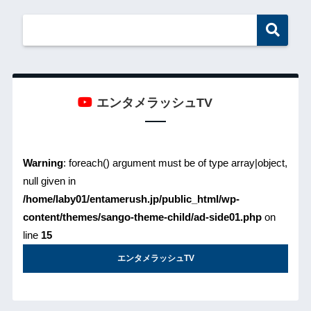
エンタメラッシュTV
Warning
: foreach() argument must be of type array|object,
null given in
/home/laby01/entamerush.jp/public_html/wp-
content/themes/sango-theme-child/ad-side01.php
on
line
15
エンタメラッシュTV