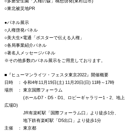
○多磨全生園「人権の森」構想啓発(東村山市)
○東北被災地PR
●パネル展示
○人権啓発パネル
○美大生×電通「ポスターで伝える人権」
○各局事業紹介パネル
○著名人メッセージパネル
※その他多数のパネル展示をご用意しております。
■『ヒューマンライツ・フェスタ東京2022』開催概要
日時 ： 令和4年11月19日(土) 11月20日(日) 11時～17時
場所 ： 東京国際フォーラム
(ホールD7・D5・D1、ロビーギャラリー1・2、地上
広場D)
JR有楽町駅「国際フォーラム口」より徒歩1分、
地下鉄有楽町駅「D5出口」より徒歩1分
主催 ： 東京都