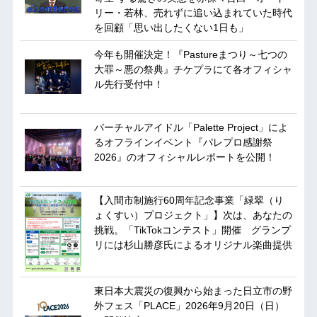
リー・若林、売れずに追い込まれていた時代
を回顧「思い出したくない1日も」
今年も開催決定！『Pastureまつり～七つの
大罪～悪の祭典』チケプラにて各オフィシャ
ル先行受付中！
バーチャルアイドル「Palette Project」によ
るオフラインイベント『パレプロ感謝祭
2026』のオフィシャルレポートを公開！
【入間市制施行60周年記念事業「緑翠（り
ょくすい）プロジェクト」】次は、あなたの
挑戦。「TikTokコンテスト」開催 グランプ
リには杉山勝彦氏によるオリジナル楽曲提供
東日本大震災の復興から始まった日立市の野
外フェス「PLACE」2026年9月20日（日）