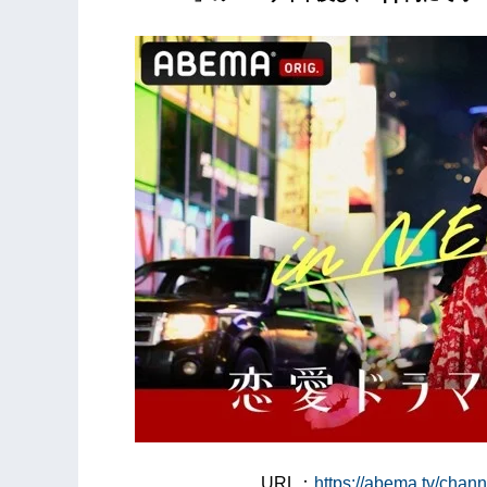
URL：
https://abema.tv/cha