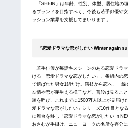
「SHEIN」は年齢、性別、体型、居住地の
るブランドを目指すべく、今後も若手俳優や女
ッション業界を支援してまいります 。
『恋愛ドラマな恋がしたい Winter again sup
若手俳優が毎話キスシーンのある恋愛ドラマ
ける「恋愛ドラマな恋がしたい」。番組内の恋
で選ばれた男女1組だけ。演技から恋へ、一線
友情や恋が芽生える様子など、普段は見ること
題を呼び、これまでに1500万人以上が見届けた
愛ドラマな恋がしたい」シリーズ10作目とな
に舞台を移し「恋愛ドラマな恋がしたい in N
おさむが手掛け、ニューヨークの名所を存分に