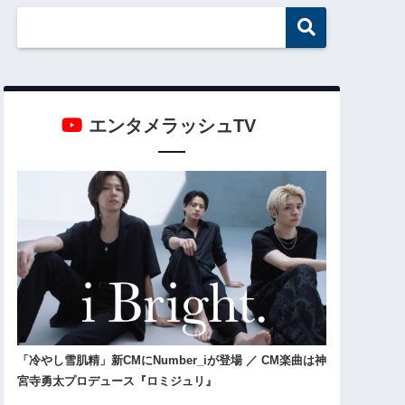
エンタメラッシュTV
「冷やし雪肌精」新CMにNumber_iが登場 ／ CM楽曲は神
宮寺勇太プロデュース『ロミジュリ』