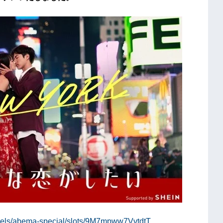
nnels/abema-special/slots/9M7mpww7VvtdtT