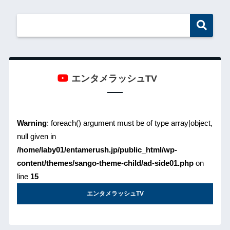
エンタメラッシュTV
Warning
: foreach() argument must be of type array|object,
null given in
/home/laby01/entamerush.jp/public_html/wp-
content/themes/sango-theme-child/ad-side01.php
on
line
15
エンタメラッシュTV