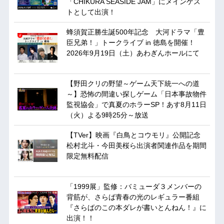
「CHIKURA SEASIDE JAM」にメインゲス
トとして出演！
蜂須賀正勝生誕500年記念 大河ドラマ「豊
臣兄弟！」トークライブ in 徳島を開催！
2026年9月19日（土）あわぎんホールにて
【野田クリの野望～ゲーム天下統一への道
～】恐怖の間違い探しゲーム「日本事故物件
監視協会」で真夏のホラーSP！あす8月11日
（火）よる9時25分～放送
【TVer】映画『白鳥とコウモリ』公開記念
松村北斗・今田美桜ら出演者関連作品を期間
限定無料配信
「1999展」監修：バミューダ３メンバーの
背筋が、さらば青春の光のレギュラー番組
『さらばのこの本ダレが書いとんねん！』に
出演！！