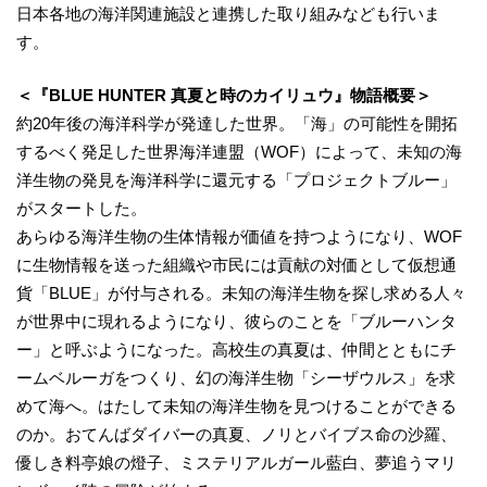
日本各地の海洋関連施設と連携した取り組みなども行いま
す。
＜『BLUE HUNTER 真夏と時のカイリュウ』物語概要＞
約20年後の海洋科学が発達した世界。「海」の可能性を開拓
するべく発足した世界海洋連盟（WOF）によって、未知の海
洋生物の発見を海洋科学に還元する「プロジェクトブルー」
がスタートした。
あらゆる海洋生物の生体情報が価値を持つようになり、WOF
に生物情報を送った組織や市民には貢献の対価として仮想通
貨「BLUE」が付与される。未知の海洋生物を探し求める人々
が世界中に現れるようになり、彼らのことを「ブルーハンタ
ー」と呼ぶようになった。高校生の真夏は、仲間とともにチ
ームベルーガをつくり、幻の海洋生物「シーザウルス」を求
めて海へ。はたして未知の海洋生物を見つけることができる
のか。おてんばダイバーの真夏、ノリとバイブス命の沙羅、
優しき料亭娘の燈子、ミステリアルガール藍白、夢追うマリ