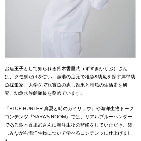
お魚王子として知られる鈴木香里武（ずずきかりぶ）さん
は、タモ網だけを使い、漁港の足元で稚魚&幼魚を探す岸壁幼
魚採集家。大学院で観賞魚の癒し効果と稚魚の生活史を研
究。幼魚水族館館長を務めています。
『BLUE HUNTER 真夏と時のカイリュウ』や海洋生物トーク
コンテンツ『SARA’S ROOM』では、リアルブルーハンター
である鈴木香里武さんに海洋生物の監修をしていただき、楽
しみながら海洋生物について学べるコンテンツに仕上げまし