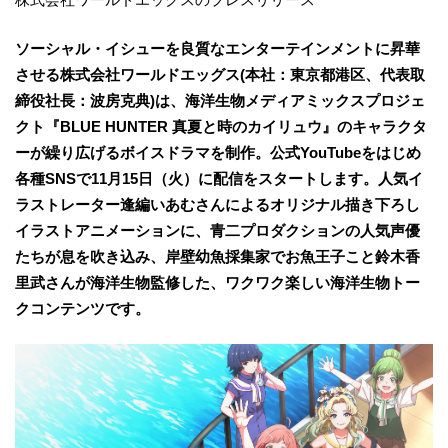
ソーシャル・イシューを良質なエンターテインメントに昇華
させる株式会社ワールドエッグス(本社：東京都港区、代表取
締役社長：波房克典)は、海洋生物メディアミックスプロジェ
クト『BLUE HUNTER 真夏と時のカイリュウ』のキャラクタ
ーが繰り広げるボイスドラマを制作。公式YouTubeをはじめ
各種SNSで11月15日（火）に配信をスタートします。人気イ
ラストレーター逢編いあむさんによるオリジナル描き下ろし
イラストアニメーションに、青二プロダクションの人気声優
たちが息を吹き込み、岸壁幼魚採集家でお魚王子こと鈴木香
里武さんが海洋生物監修した、ワクワク楽しい海洋生物トー
クコンテンツです。