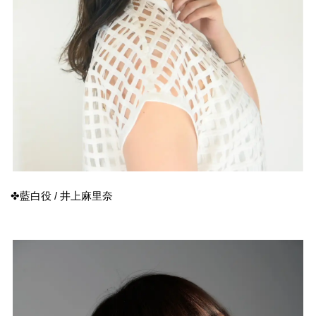
✤藍白役 / 井上麻里奈