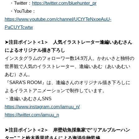
・Twitter：
https://twitter.com/bluehunter_pr
・YouTube：
https://www.youtube.com/channel/UCtYTeNxoeAuU-
PaCUYTcwtw
➤注目ポイント＜1＞ 人気イラストレーター逢編いあむさん
によるオリジナル描き下ろし
インスタグラムのフォローワー数14.9万人。かわいさと独特の
世界観で人気のイラストレーター、逢編いあむ（あいあむい
あむ）さん。
『SARA’S ROOM』は、逢編さんのオリジナル描き下ろしに
よるイラストアニメーションで制作しています。
・逢編いあむさんSNS
https://www.instagram.com/iamuu_n/
https://twitter.com/iamuu_n
➤注目ポイント＜2＞ 岸壁幼魚採集家で”リアルブルーハン
ター”こと鈴木香里武さんによる海洋生物監修