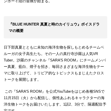
ンボーイ陸の冒険が始まる。
『BLUE HUNTER 真夏と時のカイリュウ』ボイスドラ
マの概要
日下部真夏とともに未知の海洋生物を探しもとめるチームベ
ルーガの女子高生たち。その一人の真行寺沙羅は人気VR
Tuber。沙羅のチャンネル『SARA’S ROOM』にチームメンバ
ー真夏、藍白、燈子を招き、毎回さまざまな海洋生物をテー
マに取り上げて、トリビア的なトピックスもまじえたクロス
トークを展開します。
この『SARA’S ROOM』を公式YouTubeをはじめ各種SNSで
11月15日（火）から配信し、個性あふれるキャラクターの海
洋生物トークをお届けいたします。1話2、3分で、隔週配信予
定です。