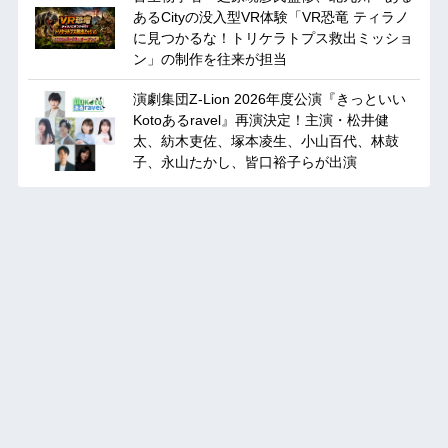
あるCityの没入型VR体験「VR恐竜 ティラノ
に見つかるな！トリケラトプス救出ミッショ
ン」の制作を往来が担当
演劇集団Z-Lion 2026年度公演『きっといい
Kotoあるravel』再演決定！主演・松井健
太、紡木吏佐、塚本凌生、小山百代、林鼓
子、永山たかし、皆口裕子らが出演