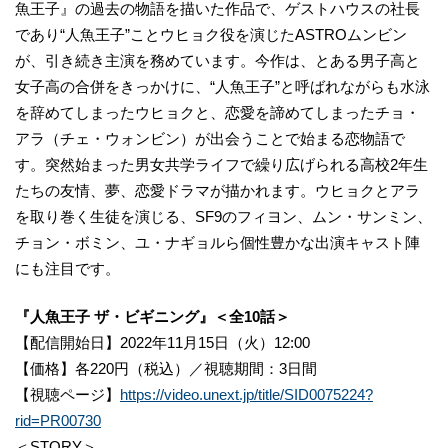
魚王子』の過去の物語を描いた作品で、ゲストハウスの社長
であり“人魚王子”ことウヒョク役を演じたASTROムンビン
が、引き続き主演を務めています。今作は、とある男子高と
女子高の合併をきっかけに、“人魚王子”と呼ばれながらも水泳
を辞めてしまったウヒョクと、恋愛を諦めてしまったチョ・
アラ（チェ・ウォンビン）が出会うことで始まる恋物語で
す。突然始まった男女共学ライフで繰り広げられる高校2年生
たちの友情、夢、恋愛ドラマが描かれます。ウヒョクとアラ
を取り巻く生徒を演じる、SF9のフィヨン、ムン・サンミン、
チョン・ボミン、ユ・ナギョルら個性豊かな出演キャスト陣
にも注目です。
『人魚王子 ザ・ビギニング』＜全10話＞
【配信開始日】2022年11月15日（火）12:00
【価格】各220円（税込）／視聴期間：3日間
【視聴ページ】
https://video.unext.jp/title/SID0075224?
rid=PR00730
＜STORY＞