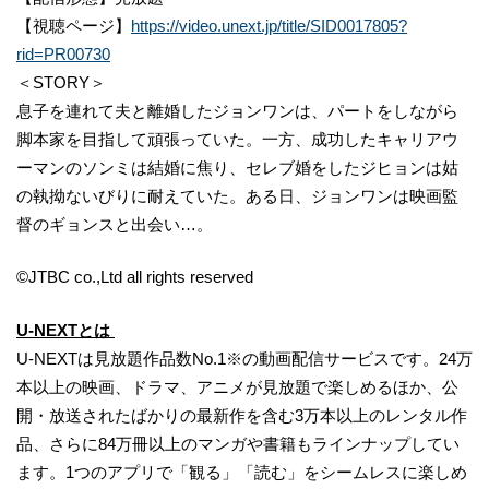
【視聴ページ】
https://video.unext.jp/title/SID0017805?
rid=PR00730
＜STORY＞
息子を連れて夫と離婚したジョンワンは、パートをしながら
脚本家を目指して頑張っていた。一方、成功したキャリアウ
ーマンのソンミは結婚に焦り、セレブ婚をしたジヒョンは姑
の執拗ないびりに耐えていた。ある日、ジョンワンは映画監
督のギョンスと出会い…。
©︎JTBC co.,Ltd all rights reserved
U-NEXTとは
U-NEXTは見放題作品数No.1※の動画配信サービスです。24万
本以上の映画、ドラマ、アニメが見放題で楽しめるほか、公
開・放送されたばかりの最新作を含む3万本以上のレンタル作
品、さらに84万冊以上のマンガや書籍もラインナップしてい
ます。1つのアプリで「観る」「読む」をシームレスに楽しめ