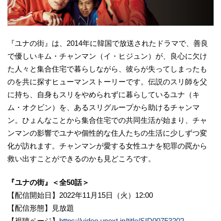
『ユナの街』は、2014年に韓国で放送されたドラマで、善良
で優しいキム・チャンマン（イ・ヒジュン）が、良心に欠け
た人々と集合住宅で暮らしながら、彼らが失ってしまったも
のを共に探すヒューマンストーリーです。伝説のスリ師を父
に持ち、自身もスリをやめられずに暮らしているユナ（キ
ム・オクビン）を、あるスリグループから助けるチャンマ
ン。ひょんなことから集合住宅での共同生活が始まり、チャ
ンマンの影響でユナや個性的な住人たちの生活に少しずつ変
化が訪れます。チャンマンが愛する女性ユナを犯罪の罠から
救い出すことができるのかも見どころです。
『ユナの街』＜全50話＞
【配信開始日】2022年11月15日（火）12:00
【配信形態】見放題
【視聴ページ】
https://video.unext.jp/title/SID0075320?