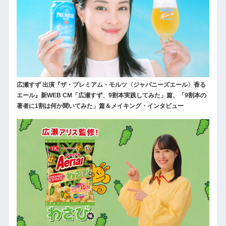
広瀬すず 出演『ザ・プレミアム・モルツ〈ジャパニーズエール〉香る
エール』新WEB CM「広瀬すず、9割本実践してみた」篇、「9割本の
著者に1割は何か聞いてみた」篇＆メイキング・インタビュー