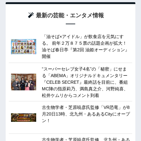
最新の芸能・エンタメ情報
「油そば×アイドル」が飲食店を元気にす
る。 前年２万８７５票の話題企画が拡大！
油そば春日亭『第2回 油姫オーディション』
開催
“スーパーセレブ女子4名”の「秘密」にせま
る「ABEMA」オリジナルドキュメンタリー
『CELEB SECRET』最終話を目前に、番組
MC陣の指原莉乃、満島真之介、河野純喜、
松井ケムリからコメント到着
古生物学者・芝原暁彦氏監修「VR恐竜」が8
月20日13時、北九州・あるあるCityにオープ
ン！
古生物学者・芝原暁彦氏監修、北九州・ある