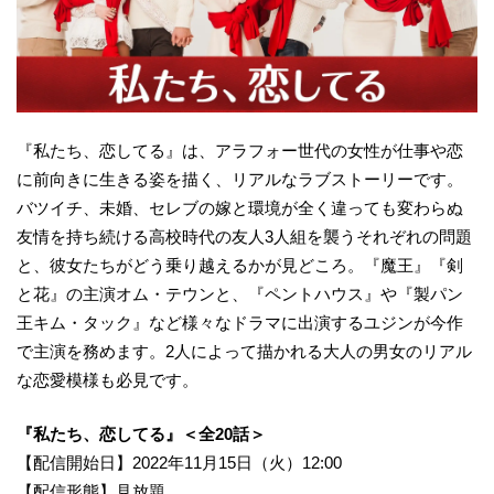
『私たち、恋してる』は、アラフォー世代の女性が仕事や恋
に前向きに生きる姿を描く、リアルなラブストーリーです。
バツイチ、未婚、セレブの嫁と環境が全く違っても変わらぬ
友情を持ち続ける高校時代の友人3人組を襲うそれぞれの問題
と、彼女たちがどう乗り越えるかが見どころ。『魔王』『剣
と花』の主演オム・テウンと、『ペントハウス』や『製パン
王キム・タック』など様々なドラマに出演するユジンが今作
で主演を務めます。2人によって描かれる大人の男女のリアル
な恋愛模様も必見です。
『私たち、恋してる』＜全20話＞
【配信開始日】2022年11月15日（火）12:00
【配信形態】見放題