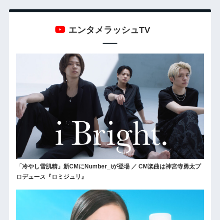
エンタメラッシュTV
「冷やし雪肌精」新CMにNumber_iが登場 ／ CM楽曲は神宮寺勇太プ
ロデュース『ロミジュリ』