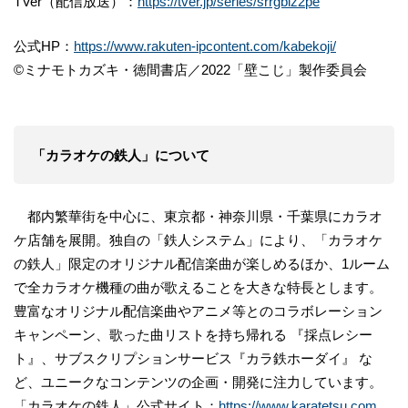
TVer（配信放送）：
https://tver.jp/series/srrgbiz2pe
公式HP：
https://www.rakuten-ipcontent.com/kabekoji/
©ミナモトカズキ・徳間書店／2022「壁こじ」製作委員会
「カラオケの鉄人」について
都内繁華街を中心に、東京都・神奈川県・千葉県にカラオ
ケ店舗を展開。独自の「鉄人システム」により、「カラオケ
の鉄人」限定のオリジナル配信楽曲が楽しめるほか、1ルーム
で全カラオケ機種の曲が歌えることを大きな特長とします。
豊富なオリジナル配信楽曲やアニメ等とのコラボレーション
キャンペーン、歌った曲リストを持ち帰れる 『採点レシー
ト』、サブスクリプションサービス『カラ鉄ホーダイ』 な
ど、ユニークなコンテンツの企画・開発に注力しています。
「カラオケの鉄人」公式サイト：
https://www.karatetsu.com