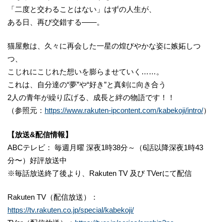
「二度と交わることはない」はずの人生が、
ある日、再び交錯する――。
猫屋敷は、久々に再会した一星の煌びやかな姿に嫉妬しつ
つ、
こじれにこじれた想いを膨らませていく……。
これは、自分達の“夢”や“好き”と真剣に向き合う
2人の青年が繰り広げる、成長と絆の物語です！！
（参照元：
https://www.rakuten-ipcontent.com/kabekoji/intro/
）
【放送&配信情報】
ABCテレビ： 毎週月曜 深夜1時38分～（6話以降深夜1時43
分〜）好評放送中
※毎話放送終了後より、Rakuten TV 及び TVerにて配信
Rakuten TV（配信放送）：
https://tv.rakuten.co.jp/special/kabekoji/