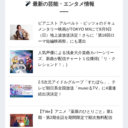
最新の芸能・エンタメ情報
ピアニスト アルベルト・ピッツォのドキュ
メンタリー映画がTOKYO MXにて8月9日
（日）地上波放送決定！さらに「第18回ロ
ーマ短編映画祭」にも選出
人気声優による浅倉大介楽曲カバーシリー
ズ、新曲が配信チャート１位獲得(「リ・ク
レシェンド！」)
2.5次元アイドルグループ「すたぽら」、テ
レビ朝日系全国放送「musicるTV」に4週連
続出演決定！
【TVer】アニメ『薬屋のひとりごと』第1
期・第2期全話を期間限定で順次無料配信