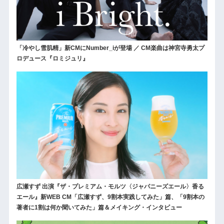
「冷やし雪肌精」新CMにNumber_iが登場 ／ CM楽曲は神宮寺勇太プ
ロデュース『ロミジュリ』
広瀬すず 出演『ザ・プレミアム・モルツ〈ジャパニーズエール〉香る
エール』新WEB CM「広瀬すず、9割本実践してみた」篇、「9割本の
著者に1割は何か聞いてみた」篇＆メイキング・インタビュー