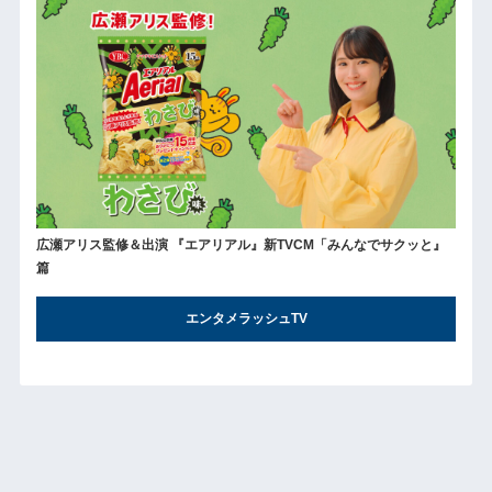
広瀬アリス監修＆出演 『エアリアル』新TVCM「みんなでサクッと』
篇
エンタメラッシュTV