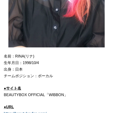
名前：RINA(リナ)
生年月日：1998/10/4
出身：日本
チームポジション：ボーカル
●サイト名
BEAUTYBOX OFFICIAL「WIBBON」
●URL