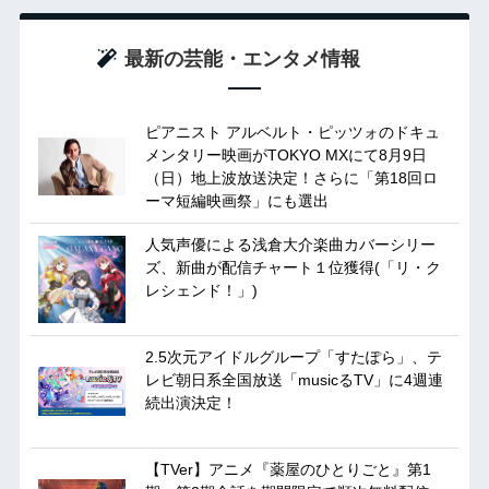
最新の芸能・エンタメ情報
ピアニスト アルベルト・ピッツォのドキュ
メンタリー映画がTOKYO MXにて8月9日
（日）地上波放送決定！さらに「第18回ロ
ーマ短編映画祭」にも選出
人気声優による浅倉大介楽曲カバーシリー
ズ、新曲が配信チャート１位獲得(「リ・ク
レシェンド！」)
2.5次元アイドルグループ「すたぽら」、テ
レビ朝日系全国放送「musicるTV」に4週連
続出演決定！
【TVer】アニメ『薬屋のひとりごと』第1