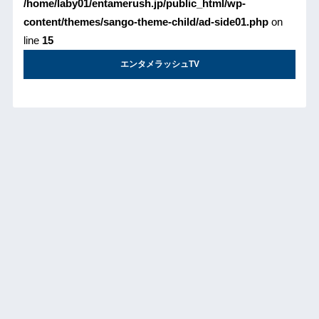
/home/laby01/entamerush.jp/public_html/wp-
content/themes/sango-theme-child/ad-side01.php
on
line
15
エンタメラッシュTV