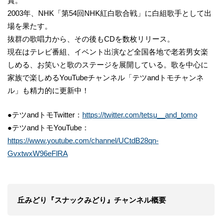
賞。
2003年、NHK「第54回NHK紅白歌合戦」に白組歌手として出
場を果たす。
抜群の歌唱力から、その後もCDを数枚リリース。
現在はテレビ番組、イベント出演など全国各地で老若男女楽
しめる、お笑いと歌のステージを展開している。歌を中心に
家族で楽しめるYouTubeチャンネル「テツandトモチャンネ
ル」も精力的に更新中！
●テツandトモTwitter：
https://twitter.com/tetsu__and_tomo
●テツandトモYouTube：
https://www.youtube.com/channel/UCtdB28qn-
GvxtwxW96eFlRA
丘みどり『スナックみどり』チャンネル概要