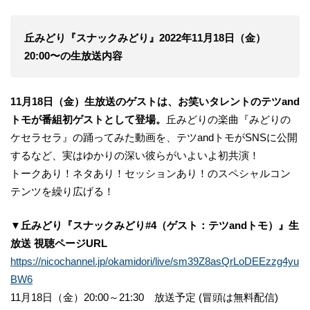
丘みどり『スナックみどり』2022年11月18日（金）
20:00〜の生放送内容
11月18日（金）生放送のゲストは、お笑いタレントのテツand
トモが番組初ゲストとして登場。
丘みどりの楽曲『みどりの
ケセラセラ』の踊ってみた動画を、テツandトモがSNSに公開
するなど、実はゆかりの深い彼らがいよいよ初共演！
トークあり！ネタあり！セッションあり！のスペシャルコン
テンツを繰り広げる！
▼丘みどり『スナックみどり#4（ゲスト：テツandトモ）』生
放送 視聴ページURL
https://nicochannel.jp/okamidori/live/sm39Z8asQrLoDEEzzg4yu
BW6
11月18日（金）20:00～21:30 放送予定 (冒頭は無料配信)