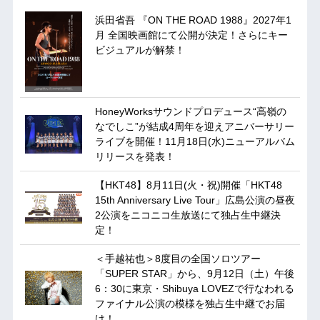
浜田省吾 『ON THE ROAD 1988』2027年1
月 全国映画館にて公開が決定！さらにキー
ビジュアルが解禁！
HoneyWorksサウンドプロデュース“高嶺の
なでしこ”が結成4周年を迎えアニバーサリー
ライブを開催！11月18日(水)ニューアルバム
リリースを発表！
【HKT48】8月11日(火・祝)開催「HKT48
15th Anniversary Live Tour」広島公演の昼夜
2公演をニコニコ生放送にて独占生中継決
定！
＜手越祐也＞8度目の全国ソロツアー
「SUPER STAR」から、9月12日（土）午後
6：30に東京・Shibuya LOVEZで行なわれる
ファイナル公演の模様を独占生中継でお届
け！