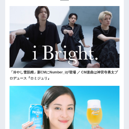
「冷やし雪肌精」新CMにNumber_iが登場 ／ CM楽曲は神宮寺勇太プ
ロデュース『ロミジュリ』