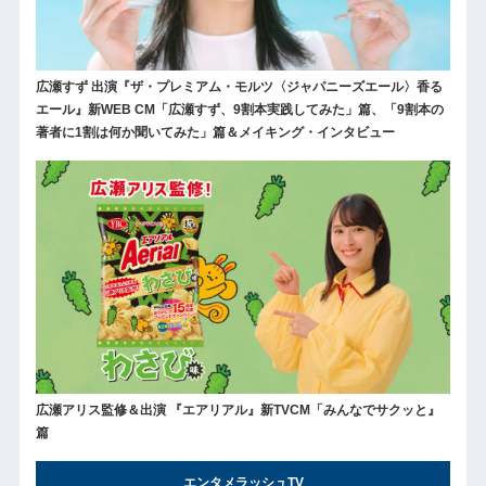
広瀬すず 出演『ザ・プレミアム・モルツ〈ジャパニーズエール〉香る
エール』新WEB CM「広瀬すず、9割本実践してみた」篇、「9割本の
著者に1割は何か聞いてみた」篇＆メイキング・インタビュー
広瀬アリス監修＆出演 『エアリアル』新TVCM「みんなでサクッと』
篇
エンタメラッシュTV