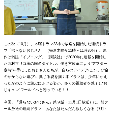
この秋（10月）、木曜ドラマ23枠で放送を開始した連続ドラ
マ「帰らないおじさん」（毎週木曜夜11時～11時30分）。原
作は雑誌「イブニング」（講談社）で2020年に連載を開始し
た西村マリコ著の同名タイトル。働き方改革により“アフター
定時”を手にしたおじさんたちが、自らのアイデアによって“金
のかからない遊び”に興じる姿を描く本ドラマは、少年にかえ
ったかのように遊ぶにふける姿が、多くの視聴者を魅了し“お
じキュン”ワールドへと誘っている！！
今回、「帰らないおじさん」第９話（12月1日放送）に、前ク
ール放送の連続ドラマ「あなたはだんだん欲しくなる（7月～