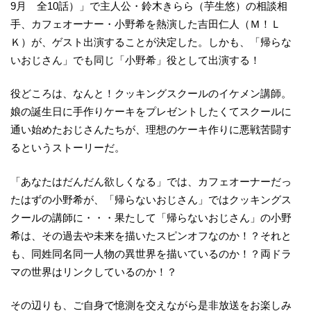
9月 全10話）」で主人公・鈴木きらら（芋生悠）の相談相
手、カフェオーナー・小野希を熱演した吉田仁人（Ｍ！Ｌ
Ｋ）が、ゲスト出演することが決定した。しかも、「帰らな
いおじさん」でも同じ「小野希」役として出演する！
役どころは、なんと！クッキングスクールのイケメン講師。
娘の誕生日に手作りケーキをプレゼントしたくてスクールに
通い始めたおじさんたちが、理想のケーキ作りに悪戦苦闘す
るというストーリーだ。
「あなたはだんだん欲しくなる」では、カフェオーナーだっ
たはずの小野希が、「帰らないおじさん」ではクッキングス
クールの講師に・・・果たして「帰らないおじさん」の小野
希は、その過去や未来を描いたスピンオフなのか！？それと
も、同姓同名同一人物の異世界を描いているのか！？両ドラ
マの世界はリンクしているのか！？
その辺りも、ご自身で憶測を交えながら是非放送をお楽しみ