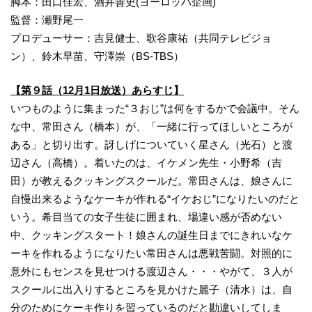
脚本：田口佳宏、酒井善史(ヨーロッパ企画)
監督：瀬野尾一
プロデューサー：吉見健士、歌谷康祐（共同テレビジョ
ン）、鈴木早苗、守澤崇（BS‐TBS）
【第９話（12月1日放送）あらすじ】
いつものように集まった“３おじ”は何をするかで会議中。そん
な中、常田さん（橋本）が、「一緒に行ってほしいところが
ある」と切り出す。訝しげについていく星さん（光石）と渡
辺さん（高橋）。着いたのは、イケメン先生・小野希（吉
田）が教えるクッキングスクールだ。常田さんは、娘さんに
自慢出来るようなケーキが作れる“イケおじ”になりたいのだと
いう。希目当ての女子生徒に囲まれ、場違い感が否めない
中、クッキングスタート！娘さんの誕生日までにきれいなケ
ーキを作れるようになりたい常田さんは悪戦苦闘。対照的に
意外にもセンスを見せつける渡辺さん・・・やがて、３人が
スクールに出入りするところを見かけた麗子（清水）は、自
分のためにケーキ作りを習っているのだと勘違いしてしま