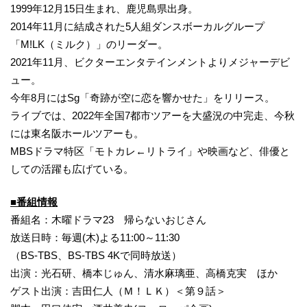
1999年12月15日生まれ、鹿児島県出身。
2014年11月に結成された5人組ダンスボーカルグループ
「M!LK（ミルク）」のリーダー。
2021年11月、ビクターエンタテインメントよりメジャーデビ
ュー。
今年8月にはSg「奇跡が空に恋を響かせた」をリリース。
ライブでは、2022年全国7都市ツアーを大盛況の中完走、今秋
には東名阪ホールツアーも。
MBSドラマ特区「モトカレ←リトライ」や映画など、俳優と
しての活躍も広げている。
■番組情報
番組名：木曜ドラマ23 帰らないおじさん
放送日時：毎週(木)よる11:00～11:30
（BS-TBS、BS-TBS 4Kで同時放送）
出演：光石研、橋本じゅん、清水麻璃亜、高橋克実 ほか
ゲスト出演：吉田仁人（Ｍ！ＬＫ）＜第９話＞