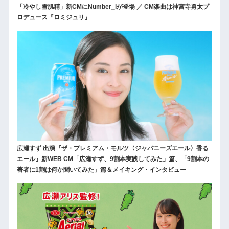
「冷やし雪肌精」新CMにNumber_iが登場 ／ CM楽曲は神宮寺勇太プ
ロデュース『ロミジュリ』
広瀬すず 出演『ザ・プレミアム・モルツ〈ジャパニーズエール〉香る
エール』新WEB CM「広瀬すず、9割本実践してみた」篇、「9割本の
著者に1割は何か聞いてみた」篇＆メイキング・インタビュー