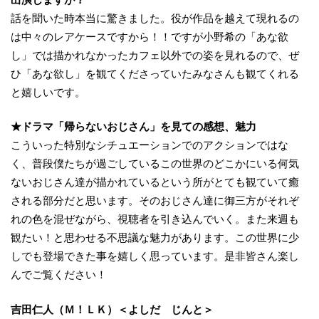
話を聞いた時本当に驚きました。役が作品を越えて現れるの
は中々のレアケースですから！！ですが小野希の「あな欲
し」では描かれなかったカフェ以外での姿を見れるので、ぜ
ひ「あな欲し」を観てくださっていたみなさんも観てくれる
と嬉しいです。
★ドラマ「帰らないおじさん」を見ての感想、魅力
こういった特別なシチュエーションでのアクションではな
く、普段僕たちが過ごしているこの世界のどこかにいる何気
ないおじさん達が描かれているという所がとても観ていて癒
される部分だと思います。そのおじさん達に御三方がそれぞ
れの色を混ぜながら、視聴者を引き込んでいく。また来週も
観たい！と思わせる不思議な魅力があります。この世界に少
しでも登場できた事を嬉しく思っています。是非皆さん楽し
んでご覧ください！
吉田仁人（Ｍ！ＬＫ）＜よしだ じんと＞