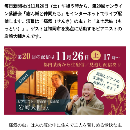
毎日新聞社は11月26日（土）午後５時から、第20回オンライ
ン落語会「志ん輔と仲間たち」をインターネットでライブ配
信します。演目は「疝気（せんき）の虫」と「文七元結（も
っとい）」。ゲストは福岡市を拠点に活動するピアニストの
岩崎大輔さんです。
「疝気の虫」は人の腹の中に住んで主人を苦しめる愉快な虫