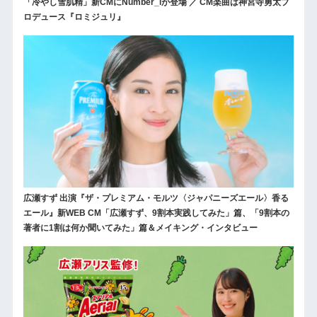
「冷やし雪肌精」新CMにNumber_iが登場 ／ CM楽曲は神宮寺勇太プ
ロデュース『ロミジュリ』
広瀬すず 出演『ザ・プレミアム・モルツ〈ジャパニーズエール〉香る
エール』新WEB CM「広瀬すず、9割本実践してみた」篇、「9割本の
著者に1割は何か聞いてみた」篇＆メイキング・インタビュー