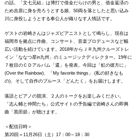
の話。「文七元結」は博打で借金だらけの男と、借金返済の
ため吉原に身を売ろうとする娘、50両を落としたと思い込み
川に身投しようとする奉公人が織りなす人情話です。
ゲストの岩崎さんはジャズピアニストとして鳴らし、現在は
福岡市を拠点に作曲、コンサート、音楽プロデュースなど幅
広い活動を続けています。2018年からＪＲ九州クルーズトレ
イン「ななつ星in九州」のミュージックディレクター。19年に
７枚目のＣＤアルバム「還」を発表。今回は「虹の彼方に」
(Over the Rainbow)、「My favorite things」 (私の好きなも
の)、そして自作のブルース「どんたく」をお届けします。
落語とピアノの競演、２人のトークをお楽しみください。
「志ん輔と仲間たち」公式サイトの予告編で岩崎さんの即興
曲「黒田節」が聴けます。
＜配信日時＞
第20回＝11月26日（土）17：00～18：30