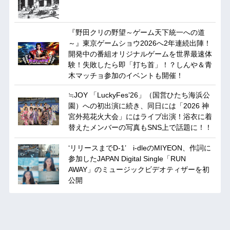
『野田クリの野望～ゲーム天下統一への道
～』東京ゲームショウ2026へ2年連続出陣！
開発中の番組オリジナルゲームを世界最速体
験！失敗したら即「打ち首」！？しんや＆青
木マッチョ参加のイベントも開催！
≒JOY 「LuckyFes’26」（国営ひたち海浜公
園）への初出演に続き、同日には「2026 神
宮外苑花火大会」にはライブ出演！浴衣に着
替えたメンバーの写真もSNS上で話題に！！
‘リリースまでD-1’ i-dleのMIYEON、作詞に
参加したJAPAN Digital Single「RUN
AWAY」のミュージックビデオティザーを初
公開