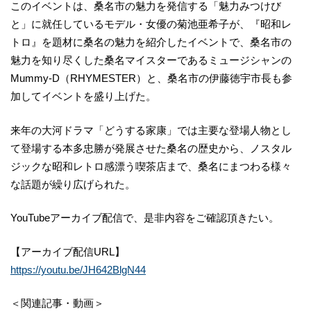
このイベントは、桑名市の魅力を発信する「魅力みつけび
と」に就任しているモデル・女優の菊池亜希子が、『昭和レ
トロ』を題材に桑名の魅力を紹介したイベントで、桑名市の
魅力を知り尽くした桑名マイスターであるミュージシャンの
Mummy-D（RHYMESTER）と、桑名市の伊藤徳宇市長も参
加してイベントを盛り上げた。
来年の大河ドラマ「どうする家康」では主要な登場人物とし
て登場する本多忠勝が発展させた桑名の歴史から、ノスタル
ジックな昭和レトロ感漂う喫茶店まで、桑名にまつわる様々
な話題が繰り広げられた。
YouTubeアーカイブ配信で、是非内容をご確認頂きたい。
【アーカイブ配信URL】
https://youtu.be/JH642BlgN44
＜関連記事・動画＞