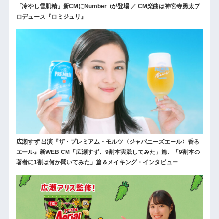
「冷やし雪肌精」新CMにNumber_iが登場 ／ CM楽曲は神宮寺勇太プ
ロデュース『ロミジュリ』
広瀬すず 出演『ザ・プレミアム・モルツ〈ジャパニーズエール〉香る
エール』新WEB CM「広瀬すず、9割本実践してみた」篇、「9割本の
著者に1割は何か聞いてみた」篇＆メイキング・インタビュー