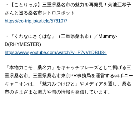
・【ことりっぷ】三重県桑名市の魅力を再発見！菊池亜希子
さんと巡る桑名市レトロスポット
https://co-trip.jp/article/579107/
・『くわなにさくはな』（三重県桑名市）／Mummy-
D(RHYMESTER)
https://www.youtube.com/watch?v=P7vVhDBU8-I
「本物力こそ、桑名力」をキャッチフレーズとして掲げる三
重県桑名市。三重県桑名市東京PR事務局を運営する㈱ポニー
キャニオンは、「魅力みつけびと」やメディアを通し、桑名
市のさまざまな魅力や旬の情報を発信しています。