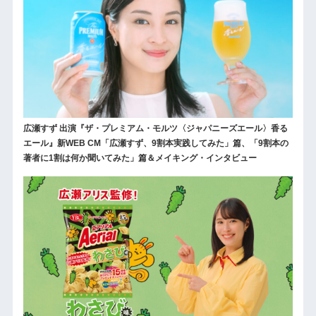
広瀬すず 出演『ザ・プレミアム・モルツ〈ジャパニーズエール〉香る
エール』新WEB CM「広瀬すず、9割本実践してみた」篇、「9割本の
著者に1割は何か聞いてみた」篇＆メイキング・インタビュー