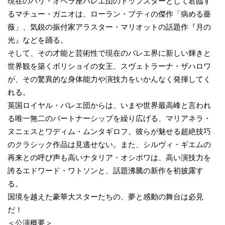
現在のパリ・オペラ座バレエ団のトップスターとして君臨す
るマチュー・ガニオは、ローラン・プティの傑作「病める薔
薇」、気鋭の振付家アラスター・マリオットの話題作『月の
光』などを踊る。
そして、その才能と芸術性で現在のバレエ界に新しい輝きと
世界観を築くボリショイの女王、スヴェトラーナ・ザハロワ
が、その驚異的な身体能力や演技力をいかんなく発揮してく
れる。
英国ロイヤル・バレエ団からは、いまや世界最高峰と言われ
る唯一無二のパートナーシップを繰り広げる、マリアネラ・
ヌニェスとワディム・ムンタギロフ。彼らが魅せる超絶技巧
のクラシック作品は見逃せない。また、シルヴィ・ギエムの
再来との呼び声も高いナタリア・オシポワは、高い演技力を
誇るエドワード・ワトソンと、話題沸騰の新作を初披露す
る。
国境を越えた豪華大スターたちの、夢と感動の舞台は必見
だ！
＜公演概要＞