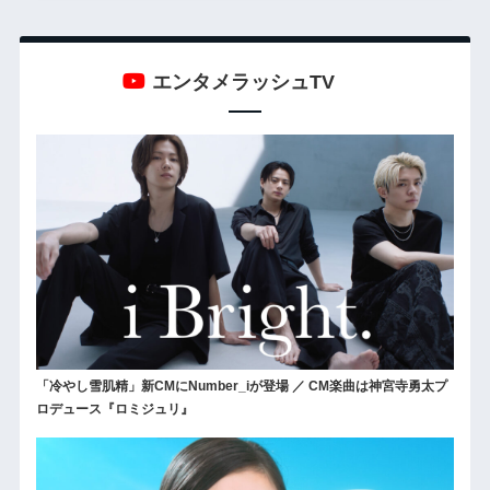
エンタメラッシュTV
「冷やし雪肌精」新CMにNumber_iが登場 ／ CM楽曲は神宮寺勇太プ
ロデュース『ロミジュリ』