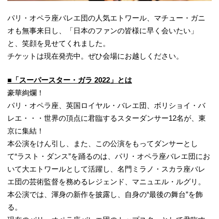
パリ・オペラ座バレエ団の人気エトワール、マチュー・ガニ
オも無事来日し、「日本のファンの皆様に早く会いたい」
と、笑顔を見せてくれました。
チケットは現在発売中。ぜひ会場にお越しください。
■「スーパースター・ガラ 2022」とは
豪華絢爛！
パリ・オペラ座、英国ロイヤル・バレエ団、ボリショイ・バ
レエ・・・世界の頂点に君臨するスターダンサー12名が、東
京に集結！
本公演をけん引し、また、この公演をもってダンサーとし
て“ラスト・ダンス”を踊るのは、パリ・オペラ座バレエ団にお
いて大エトワールとして活躍し、名門ミラノ・スカラ座バレ
エ団の芸術監督を務めるレジェンド、マニュエル・ルグリ。
本公演では、渾身の新作を披露し、自身の“最後の舞台”を飾
る。