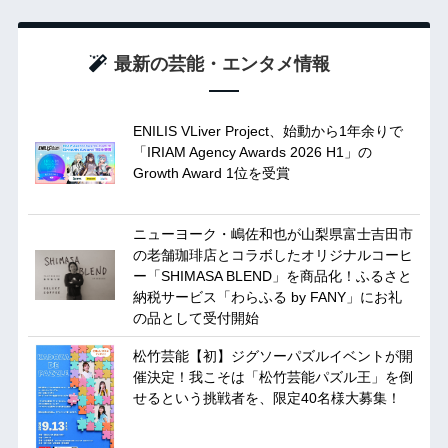
最新の芸能・エンタメ情報
ENILIS VLiver Project、始動から1年余りで
「IRIAM Agency Awards 2026 H1」の
Growth Award 1位を受賞
ニューヨーク・嶋佐和也が山梨県富士吉田市
の老舗珈琲店とコラボしたオリジナルコーヒ
ー「SHIMASA BLEND」を商品化！ふるさと
納税サービス「わらふる by FANY」にお礼
の品として受付開始
松竹芸能【初】ジグソーパズルイベントが開
催決定！我こそは「松竹芸能パズル王」を倒
せるという挑戦者を、限定40名様大募集！