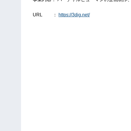
URL ：
https://3dig.net/