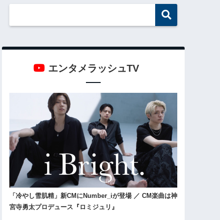
エンタメラッシュTV
「冷やし雪肌精」新CMにNumber_iが登場 ／ CM楽曲は神
宮寺勇太プロデュース『ロミジュリ』