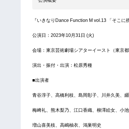
公演概要
『いきなりDance Function M vol.13 
公演日：2023年10月31日 (火)
会場：東京芸術劇場シアターイースト（東京都豊
演出・振付・出演：松原秀種
■出演者
青谷淳子、高橋利枝、島岡彰子、川井久美、纐
梅﨑礼、熊木梨乃、江口香織、柳澤絵女、小池
増山喜美枝、高嶋柚衣、鴻巣明史