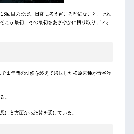
n M」13回目の公演。日常に考え起こる些細なこと、それ
そこが最初。その最初をあざやかに切り取りデフォ
ンスで１年間の研修を終えて帰国した松原秀種が青谷淳
ける。
作風は各方面から絶賛を受けている。