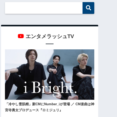
エンタメラッシュTV
「冷やし雪肌精」新CMにNumber_iが登場 ／ CM楽曲は神
宮寺勇太プロデュース『ロミジュリ』