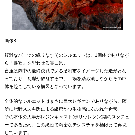
画像8
複雑なパーツの織りなすそのシルエットは、1個体でありなが
ら「要塞」を思わせる雰囲気。
台座は劇中の最終決戦である足利市をイメージした造形とな
っており、瓦礫が散乱する中、工場を踏み潰しながらその巨
体を起こしている構図となっています。
全体的なシルエットはまさに巨大レギオンでありながら、随
所に峠野ススキ氏による緻密かつ生物感にあふれた造形。
その本体の大半がレジンキャスト(ポリウレタン)製のスタチュ
ーであるため、この緻密で精密なテクスチャを極限まで再現
しています。