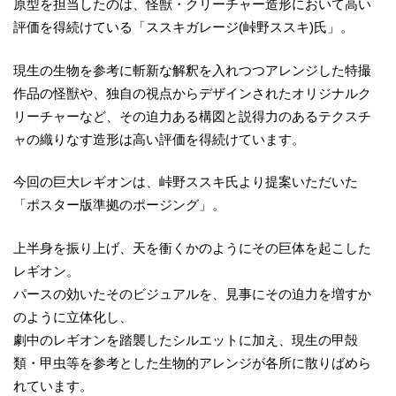
原型を担当したのは、怪獣・クリーチャー造形において高い
評価を得続けている「ススキガレージ(峠野ススキ)氏」。
現生の生物を参考に斬新な解釈を入れつつアレンジした特撮
作品の怪獣や、独自の視点からデザインされたオリジナルク
リーチャーなど、その迫力ある構図と説得力のあるテクスチ
ャの織りなす造形は高い評価を得続けています。
今回の巨大レギオンは、峠野ススキ氏より提案いただいた
「ポスター版準拠のポージング」。
上半身を振り上げ、天を衝くかのようにその巨体を起こした
レギオン。
パースの効いたそのビジュアルを、見事にその迫力を増すか
のように立体化し、
劇中のレギオンを踏襲したシルエットに加え、現生の甲殻
類・甲虫等を参考とした生物的アレンジが各所に散りばめら
れています。