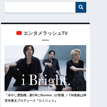
エンタメラッシュTV
「冷やし雪肌精」新CMにNumber_iが登場 ／ CM楽曲は神
宮寺勇太プロデュース『ロミジュリ』