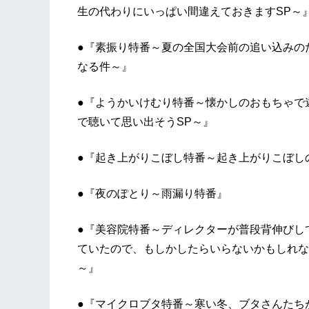
生の代わりにいっぱい間違えておきますSP～
●『素振り特番～夏の全国大会前の追い込みの
なる件～』
●『ようかいけむり特番～懐かしのおもちゃで
で聴いて思い出そうSP～』
●『起き上がりこぼし特番～起き上がりこぼし
●『夜のぽとり～雨漏り特番』
●『美容院特番～ディレクターが普段背伸びし
ていたので、もしかしたらいらないかもしれな
～』
●『マイクロブタ特番～寒い冬、ブタさんたち