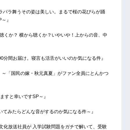
ラパラ舞うその姿は美しい。まるで桜の花びらが踊
P～』
ら聴くか？ 横から聴くか？いやいや！上からの音、中
90分間お届け。寝言も活舌がいいのか気になる件』
46）～「国民の嫁・秋元真夏」がファン全員にとんかつ
ますと幸いですSP～』
いてみたらどんな音がするのか気になる件～』
の文化放送社員が 入学試験問題をガチで解いて、受験