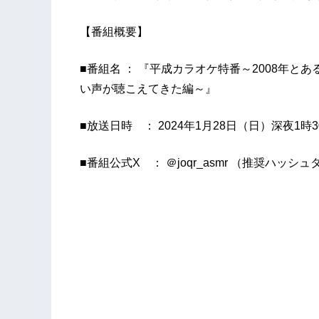
【番組概要】
■番組名 ： 『平成カラオケ特番～2008年
い声が聴こえてきた編～』
■放送日時 ： 2024年1月28日（日）深夜1時
■番組公式X ： ＠joqr_asmr （推奨ハッ