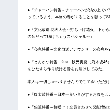
●『チャーハン特番～チャーハンが鍋の上でパ
っているよう。本当の春がくることを願ってS
●『文化放送 花火大会～打ち上げ花火、下か
の音だって聴けちゃうスペシャル～』
●『寝息特番～文化放送アナウンサーの寝息を
●『とんかつ特番 feat．秋元真夏（乃木坂
をひたすら作り続ける音をお届けしてみた。
本人は一切しゃべりませんのでご了承いただけ
●『腹太鼓特番～日本一良い音がするお腹を叩
●『鉛筆特番～桜咲け！全員合わせて5浪3留