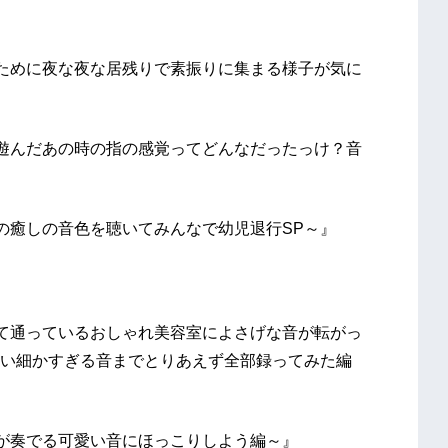
』
ために夜な夜な居残りで素振りに集まる様子が気に
遊んだあの時の指の感覚ってどんなだったっけ？音
の癒しの音色を聴いてみんなで幼児退行SP～』
て通っているおしゃれ美容室によさげな音が転がっ
い細かすぎる音までとりあえず全部録ってみた編
が奏でる可愛い音にほっこりしよう編～』