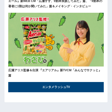
エール』新WEB CM「広瀬すず、9割本実践してみた」篇、「9割本の
著者に1割は何か聞いてみた」篇＆メイキング・インタビュー
広瀬アリス監修＆出演 『エアリアル』新TVCM「みんなでサクッと』
篇
エンタメラッシュTV