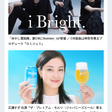
「冷やし雪肌精」新CMにNumber_iが登場 ／ CM楽曲は神宮寺勇太プ
ロデュース『ロミジュリ』
広瀬すず 出演『ザ・プレミアム・モルツ〈ジャパニーズエール〉香る