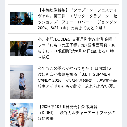
【本編映像解禁】『クラプトン・フェスティ
ヴァル』第二弾「エリック・クラプトン：セ
ッションズ・フォー・ロバート・ジョンソン
2004」8/21（金）公開まであと２週！
小川史記(BUDDiiS)＆瀬戸利樹W主演 金曜ド
ラマ『しもべの王子様』第7話場面写真・あ
らすじ・PR動画解禁/8月14日(金)よる11時
～放送
今年もこの季節がやってきた！ 日向坂46・
渡辺莉奈が表紙を飾る「B.L.T. SUMMER
CANDY 2026」が8/24(月)発売！ 現役女子高
校生アイドルたちが紡ぐ、忘れられない夏。
【2026年10月9日発売】鈴木綺麗
（KIREI）、渋谷カルチャーアートブックの
顔に抜擢