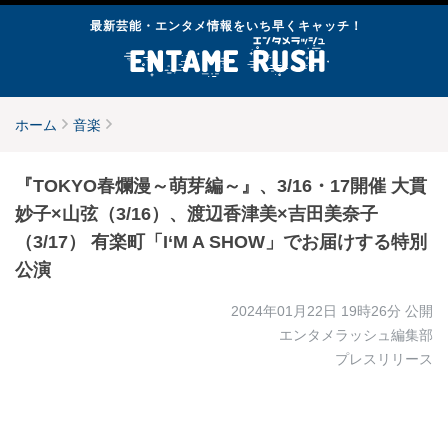
最新芸能・エンタメ情報をいち早くキャッチ！
ホーム
音楽
『TOKYO春爛漫～萌芽編～』、3/16・17開催 大貫
妙子×山弦（3/16）、渡辺香津美×吉田美奈子
（3/17） 有楽町「I‘M A SHOW」でお届けする特別
公演
2024年01月22日 19時26分
公開
エンタメラッシュ編集部
プレスリリース