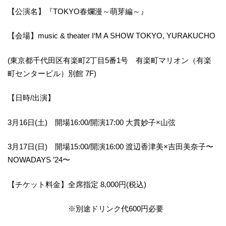
【公演名】『TOKYO春爛漫～萌芽編～』
【会場】music & theater I‘M A SHOW TOKYO, YURAKUCHO
(東京都千代田区有楽町2丁目5番1号 有楽町マリオン（有楽
町センタービル）別館 7F)
【日時/出演】
3月16日(土) 開場16:00/開演17:00 大貫妙子×山弦
3月17日(日) 開場15:00/開演16:00 渡辺香津美×吉田美奈子〜
NOWADAYS ’24〜
【チケット料金】全席指定 8,000円(税込)
※別途ドリンク代600円必要