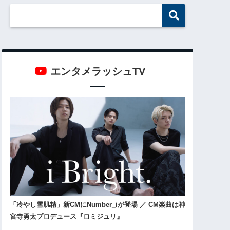
エンタメラッシュTV
「冷やし雪肌精」新CMにNumber_iが登場 ／ CM楽曲は神
宮寺勇太プロデュース『ロミジュリ』