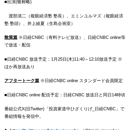
■出演(敬称略)
渡部清二（複眼経済塾 塾長）、エミンユルマズ（複眼経済
塾 塾頭）、井上綾夏（生島企画室）
散策篇
※日経CNBC（有料テレビ放送）、日経CNBC online等
で放送・配信
■日経CNBC 放送予定：1月25日(木)11:40～12:10放送予定 ※
ほか再放送あり
アフタートーク篇
※日経CNBC online スタンダード会員限定
■日経CNBC online 配信予定：日経CNBC 放送日と同日14時頃
番組公式X(旧Twitter)「投資家道中ひざくりげ_日経CNBC」で
番組情報を発信中。