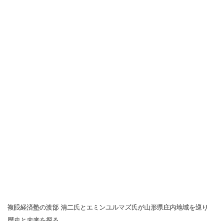
複眼経済塾の渡部 清⼆⽒とエミンユルマズ⽒が山形県庄内地域を巡り
歴史と未来を探る