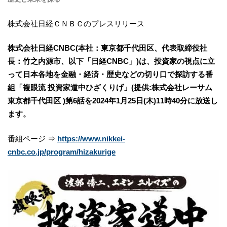
株式会社日経ＣＮＢＣのプレスリリース
株式会社⽇経CNBC(本社：東京都千代⽥区、代表取締役社
⻑：⽵之内源市、以下「⽇経CNBC」)は、投資家の視点に⽴
って⽇本各地を⾦融・経済・歴史などの切り⼝で探訪する番
組「複眼流 投資家道中ひざくりげ」(提供:株式会社レーサム
東京都千代⽥区 )第6話を2024年1月25⽇(⽊)11時40分に放送し
ます。
番組ページ ⇒
https://www.nikkei-
cnbc.co.jp/program/hizakurige