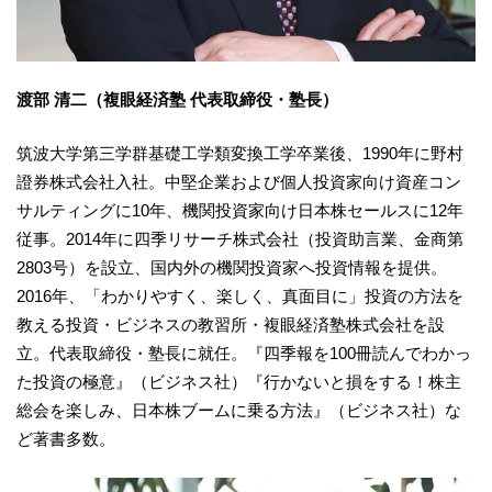
渡部 清二（複眼経済塾 代表取締役・塾長）
筑波大学第三学群基礎工学類変換工学卒業後、1990年に野村
證券株式会社入社。中堅企業および個人投資家向け資産コン
サルティングに10年、機関投資家向け日本株セールスに12年
従事。2014年に四季リサーチ株式会社（投資助言業、金商第
2803号）を設立、国内外の機関投資家へ投資情報を提供。
2016年、「わかりやすく、楽しく、真面目に」投資の方法を
教える投資・ビジネスの教習所・複眼経済塾株式会社を設
立。代表取締役・塾長に就任。『四季報を100冊読んでわかっ
た投資の極意』（ビジネス社）『行かないと損をする！株主
総会を楽しみ、日本株ブームに乗る方法』（ビジネス社）な
ど著書多数。