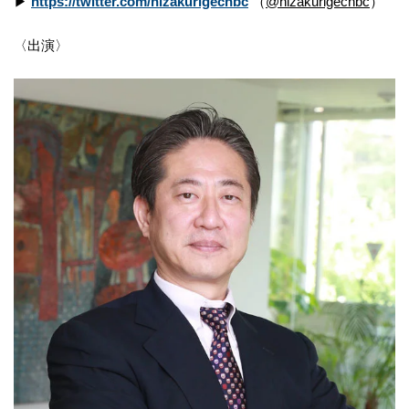
▶
https://twitter.com/hizakurigecnbc
（
@hizakurigecnbc
）
〈出演〉