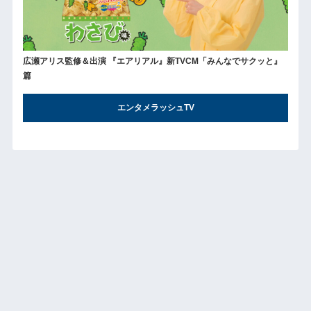
広瀬アリス監修＆出演 『エアリアル』新TVCM「みんなでサクッと』
篇
エンタメラッシュTV