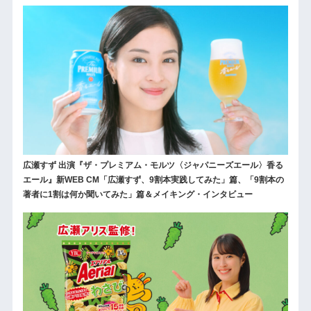
広瀬すず 出演『ザ・プレミアム・モルツ〈ジャパニーズエール〉香る
エール』新WEB CM「広瀬すず、9割本実践してみた」篇、「9割本の
著者に1割は何か聞いてみた」篇＆メイキング・インタビュー