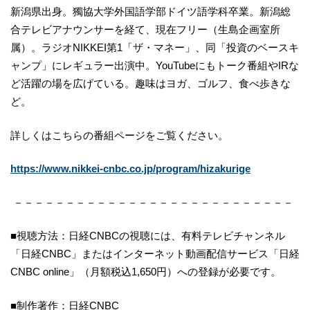
新潟県出身。獨協大学外国語学部ドイツ語学科卒業。新潟総
合テレビアナウンサーを経て、現在フリー（生島企画室所
属）。ラジオNIKKEI第1「ザ・マネー」、同「投資のベースキ
ャンプ」にレギュラー出演中。YouTubeにもトーク番組やIRな
ど活躍の場を広げている。趣味はヨガ、ゴルフ、食べ歩きな
ど。
詳しくはこちらの番組ページをご覧ください。
https://www.nikkei-cnbc.co.jp/program/hizakurige
－－－－－－－－－－－－－－－－－－－－－－－－－－－
■視聴方法：日経CNBCの視聴には、有料テレビチャンネル
「日経CNBC」またはインターネット動画配信サービス「日経
CNBC online」（月額税込1,650円）への登録が必要です。
■制作著作：日経CNBC