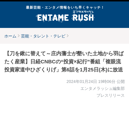
最新芸能・エンタメ情報をいち早くキャッチ！
ホーム
芸能・タレント・テレビ
【刀を鍬に替えて～庄内藩士が墾いた土地から羽ば
たく産業】⽇経CNBCの“投資×紀⾏”番組「複眼流
投資家道中ひざくりげ」第6話を1⽉25日(木)に放送
2024年01月24日 19時06分
公開
エンタメラッシュ編集部
プレスリリース