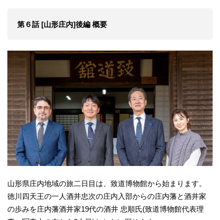
第６話 [山形庄内]後編 概要
山形県庄内地域の旅二日目は、致道博物館から始まります。
徳川四天王の一人酒井忠次の庄内入部からの庄内藩と酒井家
の歩みを庄内藩酒井家19代の酒井 忠順氏(致道博物館代表理