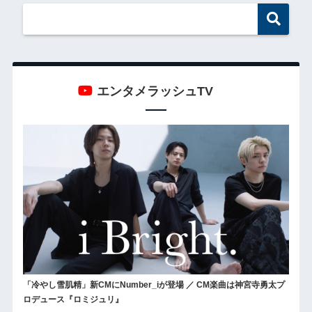
エンタメラッシュTV
「冷やし雪肌精」新CMにNumber_iが登場 ／ CM楽曲は神宮寺勇太プ
ロデュース『ロミジュリ』