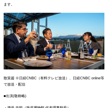
ます。
散策篇 ※⽇経CNBC（有料テレビ放送）、⽇経CNBC online等
で放送・配信
■出演(敬称略)
・酒井 忠順（致道博物館 代表理事館長）