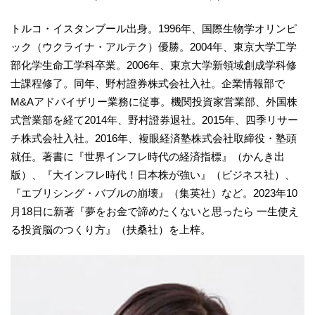
トルコ・イスタンブール出身。1996年、国際生物学オリンピ
ック（ウクライナ・アルテク）優勝。2004年、東京大学工学
部化学生命工学科卒業。2006年、東京大学新領域創成学科修
士課程修了。同年、野村證券株式会社入社。企業情報部で
M&Aアドバイザリー業務に従事。機関投資家営業部、外国株
式営業部を経て2014年、野村證券退社。2015年、四季リサー
チ株式会社入社。2016年、複眼経済塾株式会社取締役・塾頭
就任。著書に『世界インフレ時代の経済指標』（かんき出
版）、『大インフレ時代！日本株が強い』（ビジネス社）、
『エブリシング・バブルの崩壊』（集英社）など。2023年10
月18日に新著『夢をお金で諦めたくないと思ったら 一生使え
る投資脳のつくり方』（扶桑社）を上梓。