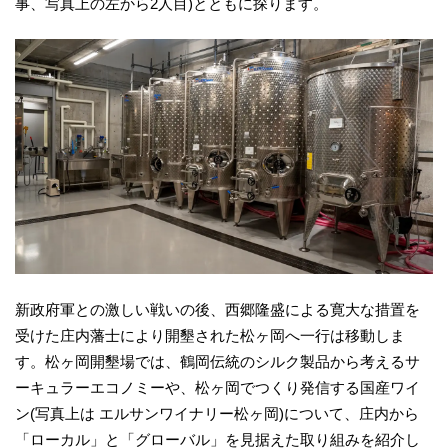
事、写真上の左から2人目)とともに探ります。
新政府軍との激しい戦いの後、西郷隆盛による寛大な措置を
受けた庄内藩士により開墾された松ヶ岡へ一行は移動しま
す。松ヶ岡開墾場では、鶴岡伝統のシルク製品から考えるサ
ーキュラーエコノミーや、松ヶ岡でつくり発信する国産ワイ
ン(写真上は エルサンワイナリー松ヶ岡)について、庄内から
「ローカル」と「グローバル」を見据えた取り組みを紹介し