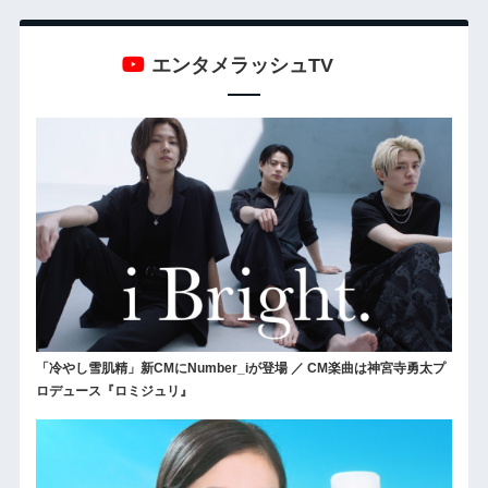
エンタメラッシュTV
「冷やし雪肌精」新CMにNumber_iが登場 ／ CM楽曲は神宮寺勇太プ
ロデュース『ロミジュリ』