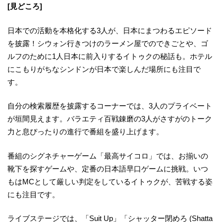
[見どころ]
日本での活動を本格化する3人が、日本にまつわるエピソード
を披露！シウォン行きつけのラーメン屋でのできごとや、ゴ
ルフのために1人日本に前入りするイトゥクの秘話も。ホテル
にこもりがちなシンドンが日本で楽しんだ場所にも注目で
す。
自分の検索履歴を披露するコーナーでは、3人のプライベート
が垣間見えます。バラエティ百戦錬磨の3人がさすがのトーク
力と息ぴったりの進行で番組を盛り上げます。
番組のシグネチャーゲーム「最高サイコロ」では、お揃いの
靴下を探すゲームや、定番の日本語早口ゲームに挑戦。いつ
もはMCとして厳しい判定をしているイトゥクが、苦戦する姿
にも注目です。
ライブステージでは、「Suit Up」「シャッター閉めろ (Shatta