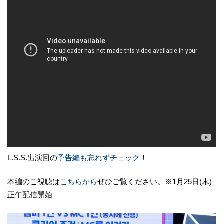
L.S.S.出演回の
予告編も忘れずチェック
！
本編のご視聴は
こちらから
ぜひご覧ください。※1月25日(木)
正午配信開始