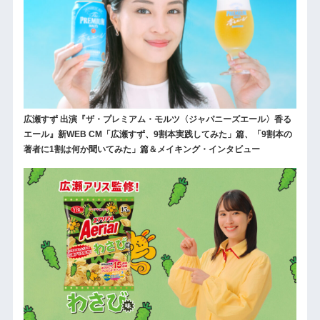
広瀬すず 出演『ザ・プレミアム・モルツ〈ジャパニーズエール〉香る
エール』新WEB CM「広瀬すず、9割本実践してみた」篇、「9割本の
著者に1割は何か聞いてみた」篇＆メイキング・インタビュー