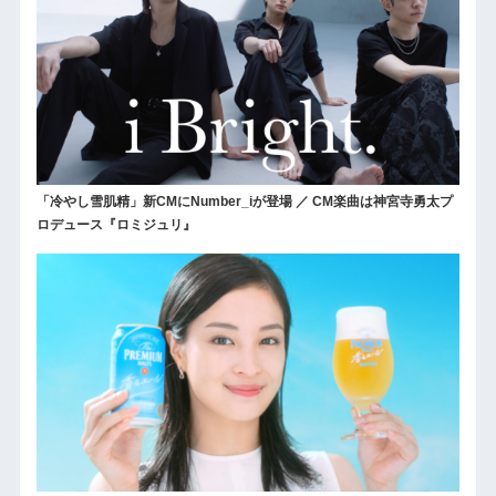
「冷やし雪肌精」新CMにNumber_iが登場 ／ CM楽曲は神宮寺勇太プ
ロデュース『ロミジュリ』