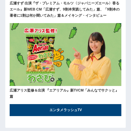
広瀬すず 出演『ザ・プレミアム・モルツ〈ジャパニーズエール〉香る
エール』新WEB CM「広瀬すず、9割本実践してみた」篇、「9割本の
著者に1割は何か聞いてみた」篇＆メイキング・インタビュー
広瀬アリス監修＆出演 『エアリアル』新TVCM「みんなでサクッと』
篇
エンタメラッシュTV