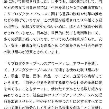
議において提唱されました。日本でも、国の施策として、内
閣府の男女共同参画局では「生涯を通じた女性の健康支援*」
にリプロダクティブヘルスに関する意識の浸透や対策の推進
などを掲げていますが、この⽤語が提唱されて30年近くを経
た現在も、認知度や関⼼が低いために、ほとんど議論や改善
がされていません。日本は、世界的に見ても周回遅れにて、
多くの課題が残っています。すべての⼈の権利が守られ、安
⼼・安全・健康な⽣活を送るために企業を含めた社会全体で
の取り組みが必要とされています。
「リプロダクティブヘルスアワード」は、アワードを通し
て、リプロダクティブヘルスに関連する優れた取り組みや
⼈、学⽣、学校、団体、商品・サービス、企業等を表彰して
いきます。「⾃分と他者を尊重する健やかな社会の⾰新に光
を当てる」ことをテーマに、優れたモデルとなる取り組みを
共有することで、社会全体のリプロダクティブヘルスへの理
解を加速させたく、性や子どもを持つことに関するすべてに
おいて誰もが自分らしく生きられる未来を創ることに貢献し