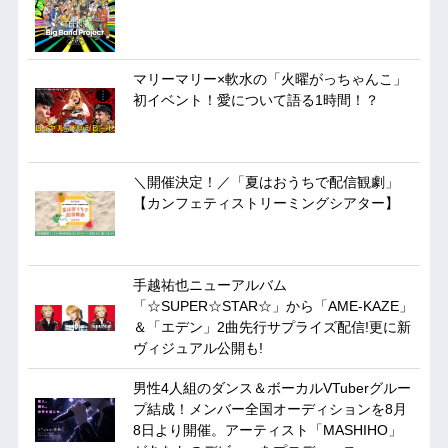
マリーマリー×軟水の「火曜がっちゃんこ」
初イベント！愛について語る1時間！？
＼開催決定！／「夏はおうちで配信観劇」
【カンフェティストリーミングシアター】
手越祐也ニューアルバム
「☆SUPER☆STAR☆」から「AME-KAZE」
＆「エデン」2曲先行サプライズ配信!更に新
ヴィジュアル公開も!
男性4人組のダンス＆ボーカルVTuberグルー
プ結成！メンバー全国オーディションを8月
8日より開催。アーティスト「MASHIHO」