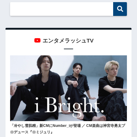
エンタメラッシュTV
「冷やし雪肌精」新CMにNumber_iが登場 ／ CM楽曲は神宮寺勇太プ
ロデュース『ロミジュリ』