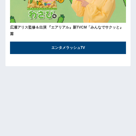
広瀬アリス監修＆出演 『エアリアル』新TVCM「みんなでサクッと』
篇
エンタメラッシュTV