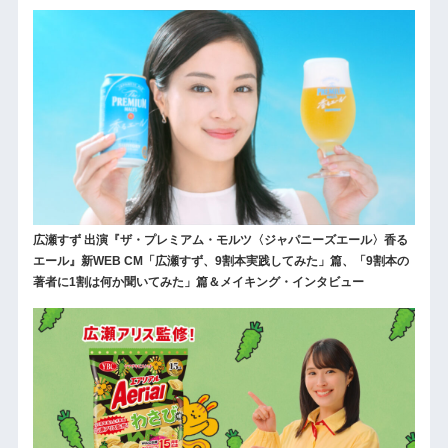
広瀬すず 出演『ザ・プレミアム・モルツ〈ジャパニーズエール〉香る
エール』新WEB CM「広瀬すず、9割本実践してみた」篇、「9割本の
著者に1割は何か聞いてみた」篇＆メイキング・インタビュー