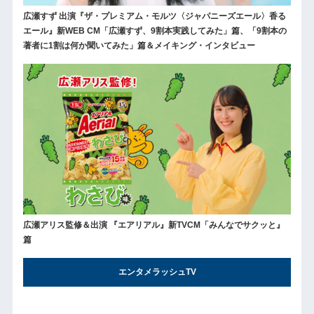
広瀬すず 出演『ザ・プレミアム・モルツ〈ジャパニーズエール〉香る
エール』新WEB CM「広瀬すず、9割本実践してみた」篇、「9割本の
著者に1割は何か聞いてみた」篇＆メイキング・インタビュー
広瀬アリス監修＆出演 『エアリアル』新TVCM「みんなでサクッと』
篇
エンタメラッシュTV