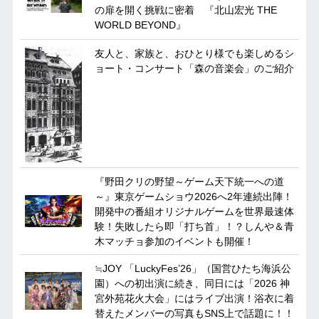
の扉を開く挑戦に密着 『北山宏光 THE
WORLD BEYOND』
友人と、家族と、おひとり様でも楽しめるシ
ョート・コンサート「森の音楽会」のご紹介
『野田クリの野望～ゲーム天下統一への道
～』東京ゲームショウ2026へ2年連続出陣！
開発中の番組オリジナルゲームを世界最速体
験！失敗したら即「打ち首」！？しんや＆青
木マッチョ参加のイベントも開催！
≒JOY 「LuckyFes’26」（国営ひたち海浜公
園）への初出演に続き、同日には「2026 神
宮外苑花火大会」にはライブ出演！浴衣に着
替えたメンバーの写真もSNS上で話題に！！