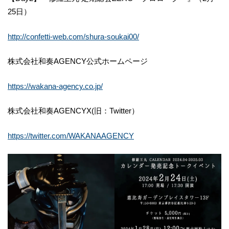
25日）
http://confetti-web.com/shura-soukai00/
株式会社和奏AGENCY公式ホームページ
https://wakana-agency.co.jp/
株式会社和奏AGENCYX(旧：Twitter）
https://twitter.com/WAKANAAGENCY