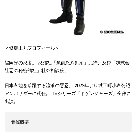
＜修羅王丸プロフィール＞
福岡県の忍者。 忍結社「筑前忍八剣衆」元締、及び「株式会
社悪の秘密結社」社外相談役。
日本各地を暗躍する流浪の悪忍。 2022年より城下町小倉公認
アンバサダーに就任。 TVシリーズ「ドゲンジャーズ」全作に
出演。
開催概要