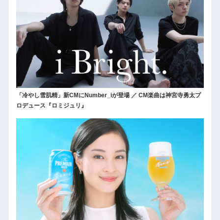
「冷やし雪肌精」新CMにNumber_iが登場 ／ CM楽曲は神宮寺勇太プ
ロデュース『ロミジュリ』