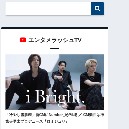
エンタメラッシュTV
「冷やし雪肌精」新CMにNumber_iが登場 ／ CM楽曲は神
宮寺勇太プロデュース『ロミジュリ』