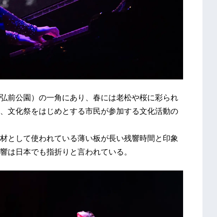
弘前公園）の一角にあり、春には老松や桜に彩られ
、文化祭をはじめとする市民が参加する文化活動の
材として使われている薄い板が長い残響時間と印象
響は日本でも指折りと言われている。