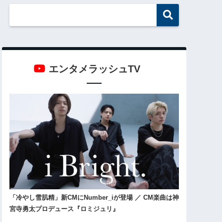
エンタメラッシュTV
「冷やし雪肌精」新CMにNumber_iが登場 ／ CM楽曲は神
宮寺勇太プロデュース『ロミジュリ』