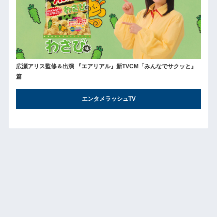
広瀬アリス監修＆出演 『エアリアル』新TVCM「みんなでサクッと』
篇
エンタメラッシュTV