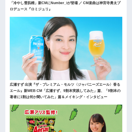
「冷やし雪肌精」新CMにNumber_iが登場 ／ CM楽曲は神宮寺勇太プ
ロデュース『ロミジュリ』
広瀬すず 出演『ザ・プレミアム・モルツ〈ジャパニーズエール〉香る
エール』新WEB CM「広瀬すず、9割本実践してみた」篇、「9割本の
著者に1割は何か聞いてみた」篇＆メイキング・インタビュー