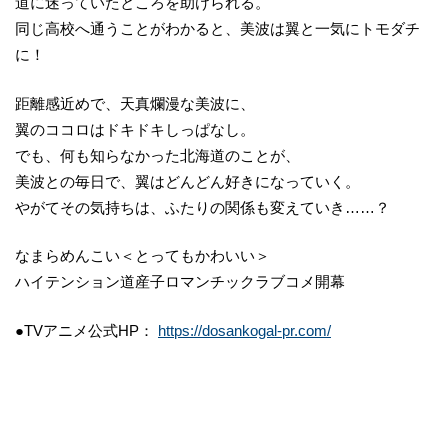
道に迷っていたところを助けられる。
同じ高校へ通うことがわかると、美波は翼と一気にトモダチ
に！
距離感近めで、天真爛漫な美波に、
翼のココロはドキドキしっぱなし。
でも、何も知らなかった北海道のことが、
美波との毎日で、翼はどんどん好きになっていく。
やがてその気持ちは、ふたりの関係も変えていき……？
なまらめんこい＜とってもかわいい＞
ハイテンション道産子ロマンチックラブコメ開幕
●TVアニメ公式HP：
https://dosankogal-pr.com/