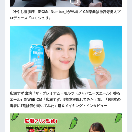
「冷やし雪肌精」新CMにNumber_iが登場 ／ CM楽曲は神宮寺勇太プ
ロデュース『ロミジュリ』
広瀬すず 出演『ザ・プレミアム・モルツ〈ジャパニーズエール〉香る
エール』新WEB CM「広瀬すず、9割本実践してみた」篇、「9割本の
著者に1割は何か聞いてみた」篇＆メイキング・インタビュー