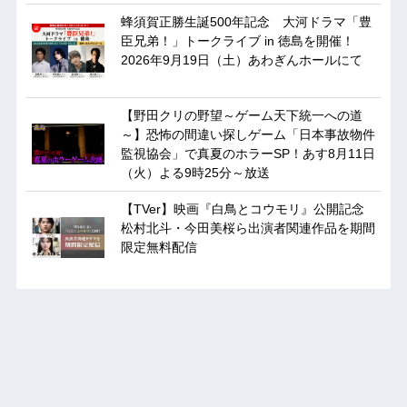
蜂須賀正勝生誕500年記念 大河ドラマ「豊
臣兄弟！」トークライブ in 徳島を開催！
2026年9月19日（土）あわぎんホールにて
【野田クリの野望～ゲーム天下統一への道
～】恐怖の間違い探しゲーム「日本事故物件
監視協会」で真夏のホラーSP！あす8月11日
（火）よる9時25分～放送
【TVer】映画『白鳥とコウモリ』公開記念
松村北斗・今田美桜ら出演者関連作品を期間
限定無料配信