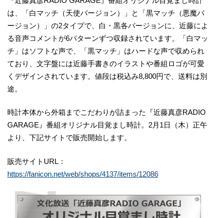
『近藤真彦RADIO GARAGE』番組オリジナル目覚まし時計
は、「白マッチ（天使バージョン）」と「黒マッチ（悪魔バ
ージョン）」の2タイプで、白・黒各バージョンに、近藤によ
る音声コメントが6パターンずつ収録されています。「白マッ
チ」はソフトな声で、「黒マッチ」はハードな声で収められ
ており、文字盤には近藤手書きのイラストや番組ロゴが可愛
くデザインされています。値段は税込み8,800円で、送料は別
途。
時計本体から外箱までこだわりが詰まった『近藤真彦RADIO
GARAGE』番組オリジナル目覚まし時計。2月1日（木）正午
より、下記サイトで販売開始します。
販売サイトURL：
https://fanicon.net/web/shops/4137/items/12086