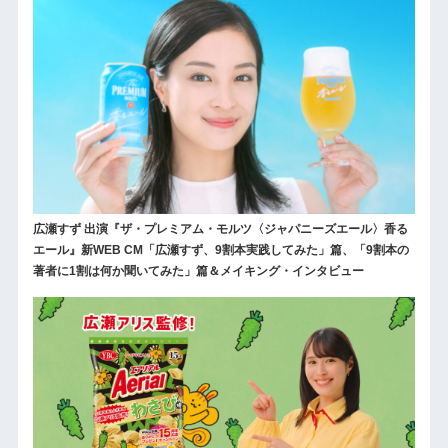
広瀬すず 出演『ザ・プレミアム・モルツ〈ジャパニーズエール〉香る
エール』新WEB CM「広瀬すず、9割本実践してみた」篇、「9割本の
著者に1割は何か聞いてみた」篇＆メイキング・インタビュー