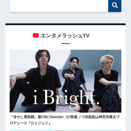
エンタメラッシュTV
「冷やし雪肌精」新CMにNumber_iが登場 ／ CM楽曲は神宮寺勇太プ
ロデュース『ロミジュリ』