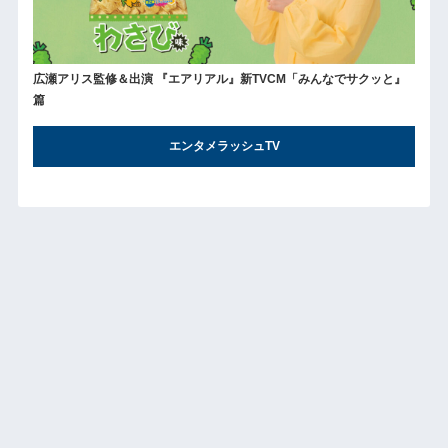
広瀬アリス監修＆出演 『エアリアル』新TVCM「みんなでサクッと』
篇
エンタメラッシュTV