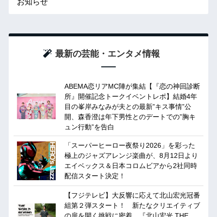
お知らせ
最新の芸能・エンタメ情報
ABEMA恋リアMC陣が集結【『恋の神回診断
所』開催記念トークイベントレポ】結婚4年
目の峯岸みなみが夫との最新”キス事情”公
開、森香澄は年下男性とのデートでの”胸キ
ュン行動”を告白
「スーパーヒーロー夜祭り2026」を彩った
極上のジャズアレンジ楽曲が、8月12日より
エイベックス＆日本コロムビアから2社同時
配信スタート決定！
【フジテレビ】大反響に応えて北山宏光冠番
組第２弾スタート！ 新たなクリエイティブ
の扉を開く挑戦に密着 『北山宏光 THE