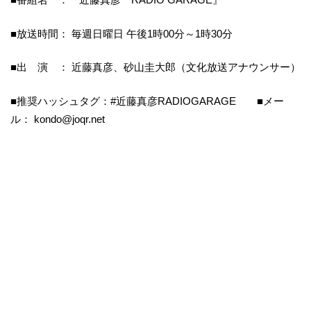
■放送時間： 毎週日曜日 午後1時00分～1時30分
■出 演 ： 近藤真彦、砂山圭大郎（文化放送アナウンサー）
■推奨ハッシュタグ：#近藤真彦RADIOGARAGE ■メー
ル： kondo@joqr.net