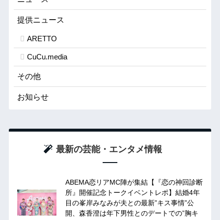
提供ニュース
ARETTO
CuCu.media
その他
お知らせ
最新の芸能・エンタメ情報
ABEMA恋リアMC陣が集結【『恋の神回診断
所』開催記念トークイベントレポ】結婚4年
目の峯岸みなみが夫との最新”キス事情”公
開、森香澄は年下男性とのデートでの”胸キ