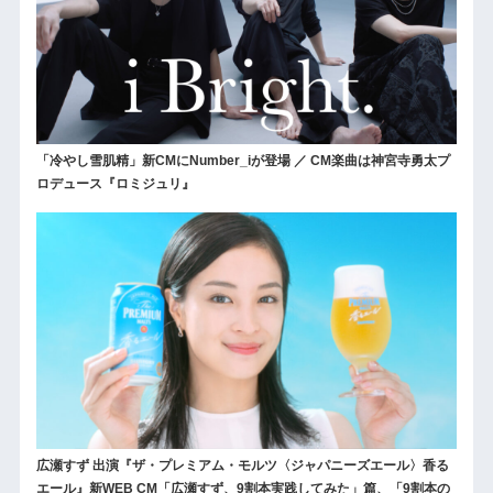
「冷やし雪肌精」新CMにNumber_iが登場 ／ CM楽曲は神宮寺勇太プ
ロデュース『ロミジュリ』
広瀬すず 出演『ザ・プレミアム・モルツ〈ジャパニーズエール〉香る
エール』新WEB CM「広瀬すず、9割本実践してみた」篇、「9割本の