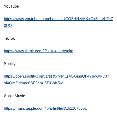
YouTube
https://www.youtube.com/channel/UCO5HHztMKxCx5e_VbF47
0UQ
TikTok
https://www.tiktok.com/@leift.kotarosaito
Spotify
https://open.spotify.com/artist/57gMLz4GGinuQk4YnwwNv3?
si=QmDdmaq6SF2brXI6TXWK5w
Apple Music
https://music.apple.com/jp/artist/leift/1621679591