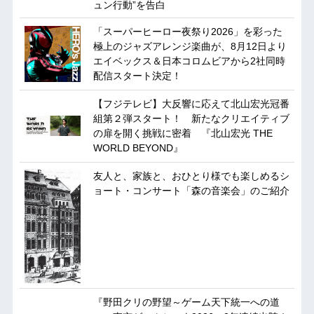
ュン行動”を告白
「スーパーヒーロー夜祭り2026」を彩った
極上のジャズアレンジ楽曲が、8月12日より
エイベックス＆日本コロムビアから2社同時
配信スタート決定！
【フジテレビ】大反響に応えて北山宏光冠番
組第２弾スタート！ 新たなクリエイティブ
の扉を開く挑戦に密着 『北山宏光 THE
WORLD BEYOND』
友人と、家族と、おひとり様でも楽しめるシ
ョート・コンサート「森の音楽会」のご紹介
『野田クリの野望～ゲーム天下統一への道