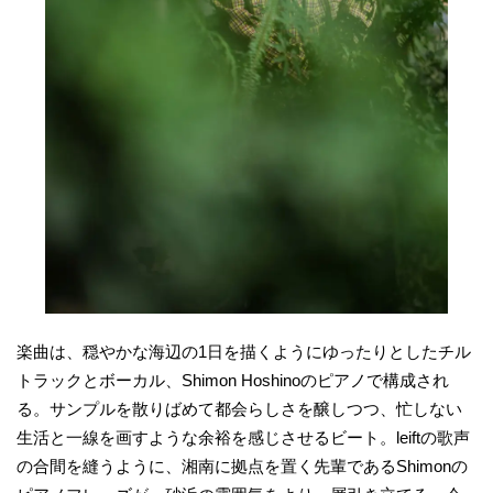
楽曲は、穏やかな海辺の1日を描くようにゆったりとしたチル
トラックとボーカル、Shimon Hoshinoのピアノで構成され
る。サンプルを散りばめて都会らしさを醸しつつ、忙しない
生活と一線を画すような余裕を感じさせるビート。leiftの歌声
の合間を縫うように、湘南に拠点を置く先輩であるShimonの