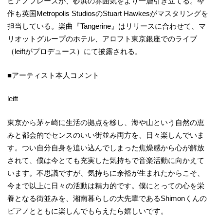
ピアノフレーズが、砂浜の雰囲気をより一層引き立てる。今
作も英国Metropolis StudiosのStuart Hawkesがマスタリングを
担当している。楽曲『Tangerine』はリリースに合わせて、マ
リオットグループのホテル、アロフト東京銀座でのライブ
（leiftがプロデュース）にて披露される。
■アーティスト本人コメント
leift
東京から茅ヶ崎に生活の拠点を移し、海や山という自然の恵
みと都会的でセンスのいい街並み両方を、日々楽しんでいま
す。つい自分自身を追い込んでしまった焦燥感から心が解放
されて、僕は今とても充実した気持ちで音楽活動に向かえて
います。不思議ですが、気持ちに余裕が生まれたからこそ、
今まで以上に日々の活動は精力的です。僕にとっての心を栄
養となる街並みを、湘南暮らしの大先輩であるShimonくんの
ピアノとともに楽しんでもらえたら嬉しいです。