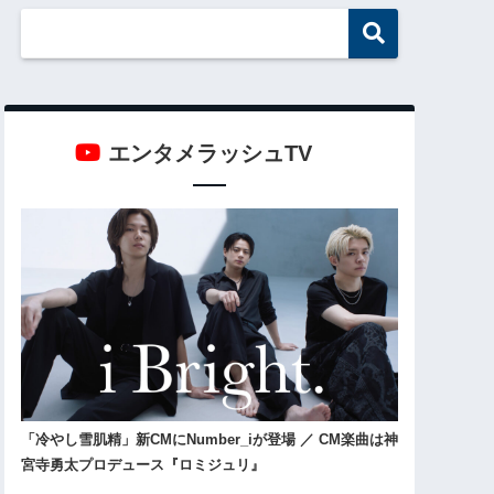
エンタメラッシュTV
「冷やし雪肌精」新CMにNumber_iが登場 ／ CM楽曲は神
宮寺勇太プロデュース『ロミジュリ』