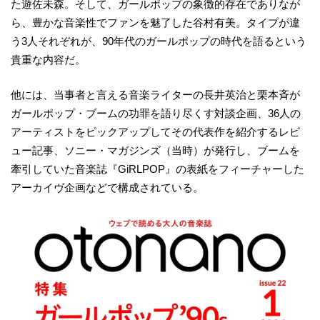
た遊佐未森。そして、ガールポップの象徴的存在でありなが
ら、豊かな音楽性でファンを魅了した谷村有美。タイプが違
う3人それぞれが、90年代のガールポップの時代を語るという
貴重な内容だ。
他には、当事者と言える音楽ライターの長井英治と栗本斉が
ガールポップ・ブームの功罪を語り尽くす対談企画、36人の
アーティストをピックアップしてその代表作を紹介するレビ
ュー記事、ソニー・マガジンズ（当時）が発行し、ブームを
牽引していた音楽誌『GiRLPOP』の表紙をフィーチャーした
アーカイヴ企画などで構成されている。