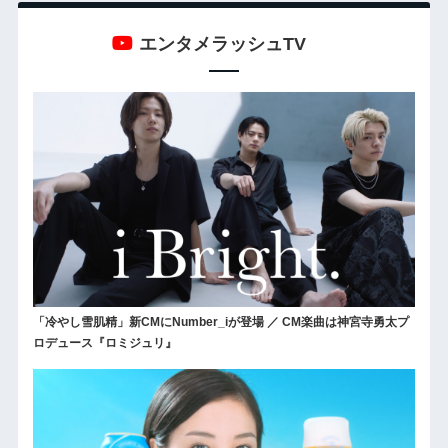
エンタメラッシュTV
「冷やし雪肌精」新CMにNumber_iが登場 ／ CM楽曲は神宮寺勇太プ
ロデュース『ロミジュリ』