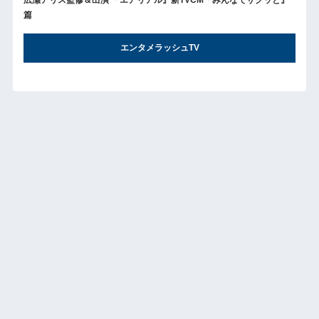
広瀬アリス監修＆出演 『エアリアル』新TVCM「みんなでサクッと』
篇
エンタメラッシュTV