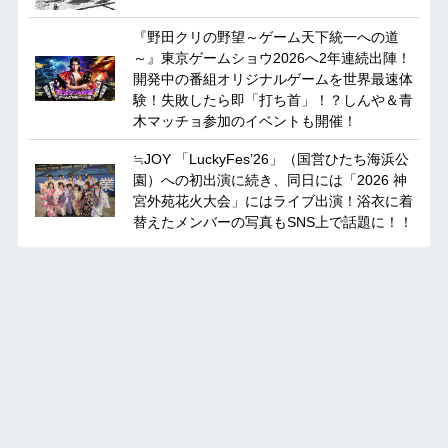
『野田クリの野望～ゲーム天下統一への道
～』東京ゲームショウ2026へ2年連続出陣！
開発中の番組オリジナルゲームを世界最速体
験！失敗したら即「打ち首」！？しんや＆青
木マッチョ参加のイベントも開催！
≒JOY 「LuckyFes’26」（国営ひたち海浜公
園）への初出演に続き、同日には「2026 神
宮外苑花火大会」にはライブ出演！浴衣に着
替えたメンバーの写真もSNS上で話題に！！