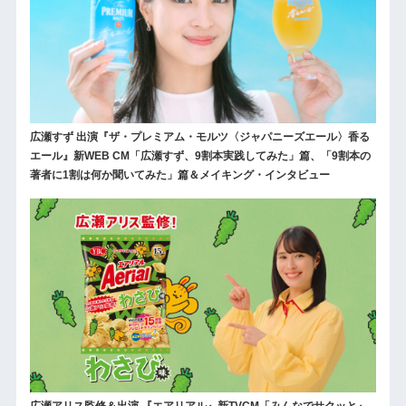
広瀬すず 出演『ザ・プレミアム・モルツ〈ジャパニーズエール〉香る
エール』新WEB CM「広瀬すず、9割本実践してみた」篇、「9割本の
著者に1割は何か聞いてみた」篇＆メイキング・インタビュー