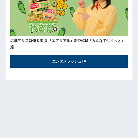
広瀬アリス監修＆出演 『エアリアル』新TVCM「みんなでサクッと』
篇
エンタメラッシュTV