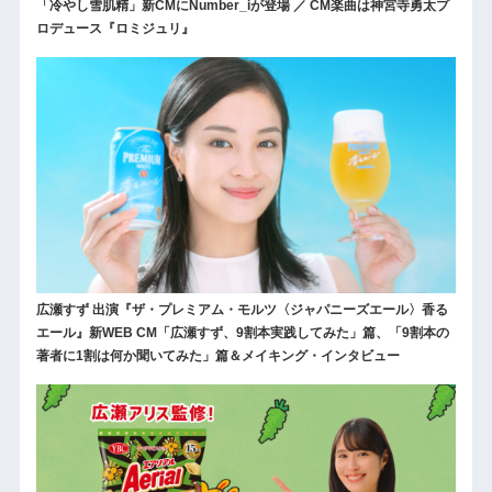
「冷やし雪肌精」新CMにNumber_iが登場 ／ CM楽曲は神宮寺勇太プ
ロデュース『ロミジュリ』
広瀬すず 出演『ザ・プレミアム・モルツ〈ジャパニーズエール〉香る
エール』新WEB CM「広瀬すず、9割本実践してみた」篇、「9割本の
著者に1割は何か聞いてみた」篇＆メイキング・インタビュー