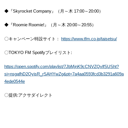
◆『Skyrocket Company』（月～木 17:00～20:00）
◆『Roomie Roomie!』（月～木 20:00～20:55）
〇キャンペーン特設サイト：
https://www.tfm.co.jp/taisetsu/
〇TOKYO FM Spotifyプレイリスト:
https://open.spotify.com/playlist/7JbMjnK9cCNVZQvlfSUSht?
si=nsgafhD2QyisR_rSAHYwZg&pt=7a4aa0593fcd3b3291a609a
4ede0544e
〇提供:アクサダイレクト