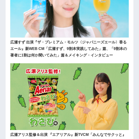
広瀬すず 出演『ザ・プレミアム・モルツ〈ジャパニーズエール〉香る
エール』新WEB CM「広瀬すず、9割本実践してみた」篇、「9割本の
著者に1割は何か聞いてみた」篇＆メイキング・インタビュー
広瀬アリス監修＆出演 『エアリアル』新TVCM「みんなでサクッと』