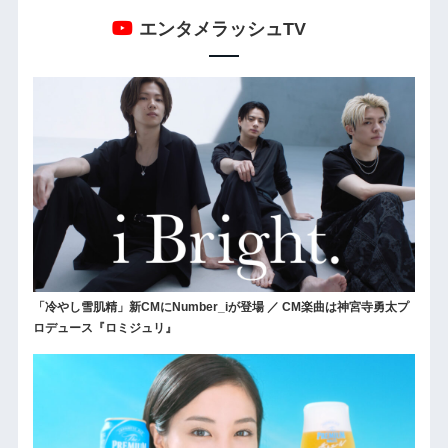
エンタメラッシュTV
「冷やし雪肌精」新CMにNumber_iが登場 ／ CM楽曲は神宮寺勇太プ
ロデュース『ロミジュリ』