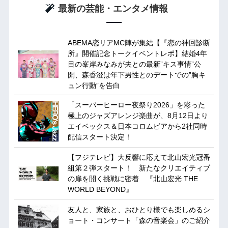
最新の芸能・エンタメ情報
ABEMA恋リアMC陣が集結【『恋の神回診断
所』開催記念トークイベントレポ】結婚4年
目の峯岸みなみが夫との最新”キス事情”公
開、森香澄は年下男性とのデートでの”胸キ
ュン行動”を告白
「スーパーヒーロー夜祭り2026」を彩った
極上のジャズアレンジ楽曲が、8月12日より
エイベックス＆日本コロムビアから2社同時
配信スタート決定！
【フジテレビ】大反響に応えて北山宏光冠番
組第２弾スタート！ 新たなクリエイティブ
の扉を開く挑戦に密着 『北山宏光 THE
WORLD BEYOND』
友人と、家族と、おひとり様でも楽しめるシ
ョート・コンサート「森の音楽会」のご紹介