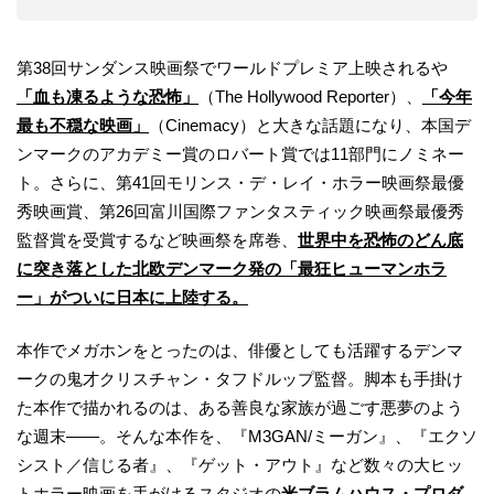
第38回サンダンス映画祭でワールドプレミア上映されるや
「血も凍るような恐怖」
（The Hollywood Reporter）、
「今年
最も不穏な映画」
（Cinemacy）と大きな話題になり、本国デ
ンマークのアカデミー賞のロバート賞では11部門にノミネー
ト。さらに、第41回モリンス・デ・レイ・ホラー映画祭最優
秀映画賞、第26回富川国際ファンタスティック映画祭最優秀
監督賞を受賞するなど映画祭を席巻、
世界中を恐怖のどん底
に突き落とした北欧デンマーク発の「最狂ヒューマンホラ
ー」がついに日本に上陸する。
本作でメガホンをとったのは、俳優としても活躍するデンマ
ークの鬼才クリスチャン・タフドルップ監督。脚本も手掛け
た本作で描かれるのは、ある善良な家族が過ごす悪夢のよう
な週末――。そんな本作を、『M3GAN/ミーガン』、『エクソ
シスト／信じる者』、『ゲット・アウト』など数々の大ヒッ
トホラー映画を手がけるスタジオの
米ブラムハウス・プロダ