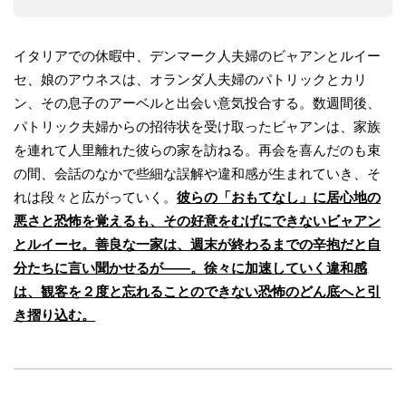
イタリアでの休暇中、デンマーク人夫婦のビャアンとルイー
セ、娘のアウネスは、オランダ人夫婦のパトリックとカリ
ン、その息子のアーベルと出会い意気投合する。数週間後、
パトリック夫婦からの招待状を受け取ったビャアンは、家族
を連れて人里離れた彼らの家を訪ねる。再会を喜んだのも束
の間、会話のなかで些細な誤解や違和感が生まれていき、そ
れは段々と広がっていく。
彼らの「おもてなし」に居心地の
悪さと恐怖を覚えるも、その好意をむげにできないビャアン
とルイーセ。善良な一家は、週末が終わるまでの辛抱だと自
分たちに言い聞かせるが——。徐々に加速していく違和感
は、観客を２度と忘れることのできない恐怖のどん底へと引
き摺り込む。