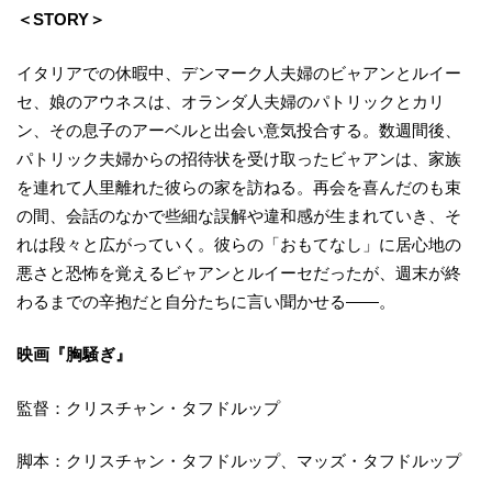
＜STORY＞
イタリアでの休暇中、デンマーク人夫婦のビャアンとルイー
セ、娘のアウネスは、オランダ人夫婦のパトリックとカリ
ン、その息子のアーベルと出会い意気投合する。数週間後、
パトリック夫婦からの招待状を受け取ったビャアンは、家族
を連れて人里離れた彼らの家を訪ねる。再会を喜んだのも束
の間、会話のなかで些細な誤解や違和感が生まれていき、そ
れは段々と広がっていく。彼らの「おもてなし」に居心地の
悪さと恐怖を覚えるビャアンとルイーセだったが、週末が終
わるまでの辛抱だと自分たちに言い聞かせる——。
映画『胸騒ぎ』
監督：クリスチャン・タフドルップ
脚本：クリスチャン・タフドルップ、マッズ・タフドルップ