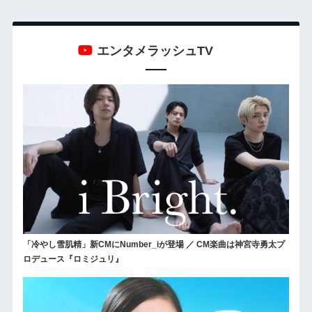
エンタメラッシュTV
「冷やし雪肌精」新CMにNumber_iが登場 ／ CM楽曲は神宮寺勇太プ
ロデュース『ロミジュリ』