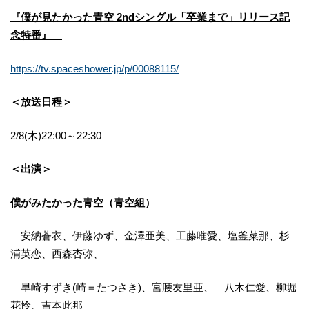
『僕が見たかった青空 2ndシングル「卒業まで」リリース記
念特番』
https://tv.spaceshower.jp/p/00088115/
＜放送日程＞
2/8(木)22:00～22:30
＜出演＞
僕がみたかった青空（青空組）
安納蒼衣、伊藤ゆず、金澤亜美、工藤唯愛、塩釜菜那、杉
浦英恋、西森杏弥、
早崎すずき(崎＝たつさき)、宮腰友里亜、 八木仁愛、柳堀
花怜、吉本此那