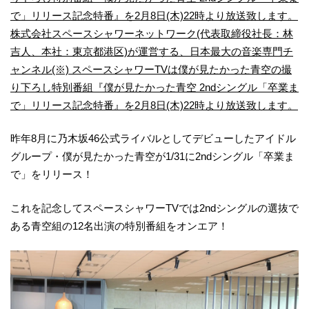
で」リリース記念特番』を2月8日(木)22時より放送致します。
株式会社スペースシャワーネットワーク(代表取締役社長：林
吉人、本社：東京都港区)が運営する、日本最大の音楽専門チ
ャンネル(※) スペースシャワーTVは僕が見たかった青空の撮
り下ろし特別番組『僕が見たかった青空 2ndシングル「卒業ま
で」リリース記念特番』を2月8日(木)22時より放送致します。
昨年8月に乃木坂46公式ライバルとしてデビューしたアイドル
グループ・僕が見たかった青空が1/31に2ndシングル「卒業ま
で」をリリース！
これを記念してスペースシャワーTVでは2ndシングルの選抜で
ある青空組の12名出演の特別番組をオンエア！