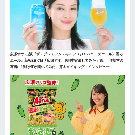
広瀬すず 出演『ザ・プレミアム・モルツ〈ジャパニーズエール〉香る
エール』新WEB CM「広瀬すず、9割本実践してみた」篇、「9割本の
著者に1割は何か聞いてみた」篇＆メイキング・インタビュー