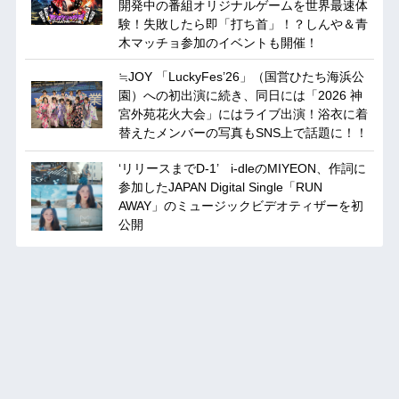
開発中の番組オリジナルゲームを世界最速体
験！失敗したら即「打ち首」！？しんや＆青
木マッチョ参加のイベントも開催！
≒JOY 「LuckyFes’26」（国営ひたち海浜公
園）への初出演に続き、同日には「2026 神
宮外苑花火大会」にはライブ出演！浴衣に着
替えたメンバーの写真もSNS上で話題に！！
‘リリースまでD-1’ i-dleのMIYEON、作詞に
参加したJAPAN Digital Single「RUN
AWAY」のミュージックビデオティザーを初
公開