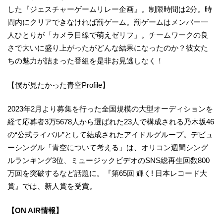
した『ジェスチャーゲームリレー企画』。制限時間は2分。時
間内にクリアできなければ罰ゲーム。罰ゲームはメンバー一
人ひとりが「カメラ目線で萌えゼリフ」。チームワークの良
さで大いに盛り上がったがどんな結果になったのか？彼女た
ちの魅力が詰まった番組を是非お見逃しなく！
【僕が見たかった青空Profile】
2023年2月より募集を行った全国規模の大型オーディションを
経て応募者3万5678人から選ばれた23人で構成される乃木坂46
の“公式ライバル”として結成されたアイドルグループ。デビュ
ーシングル「青空について考える」は、オリコン週間シング
ルランキング3位、ミュージックビデオのSNS総再生回数800
万回を突破するなど話題に。『第65回 輝く! 日本レコード大
賞』では、新人賞を受賞。
【ON AIR情報】