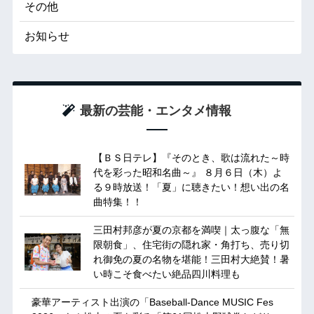
その他
お知らせ
最新の芸能・エンタメ情報
【ＢＳ日テレ】『そのとき、歌は流れた～時
代を彩った昭和名曲～』 ８月６日（木）よ
る９時放送！「夏」に聴きたい！想い出の名
曲特集！！
三田村邦彦が夏の京都を満喫｜太っ腹な「無
限朝食」、住宅街の隠れ家・角打ち、売り切
れ御免の夏の名物を堪能！三田村大絶賛！暑
い時こそ食べたい絶品四川料理も
豪華アーティスト出演の「Baseball-Dance MUSIC Fes