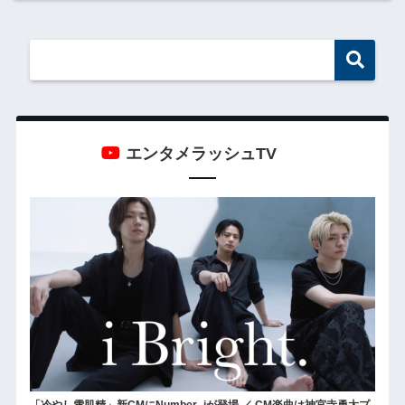
エンタメラッシュTV
「冷やし雪肌精」新CMにNumber_iが登場 ／ CM楽曲は神宮寺勇太プ