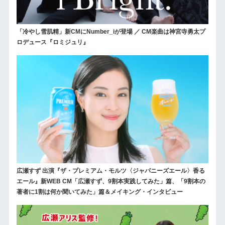
「冷やし雪肌精」新CMにNumber_iが登場 ／ CM楽曲は神宮寺勇太プ
ロデュース『ロミジュリ』
広瀬すず 出演『ザ・プレミアム・モルツ〈ジャパニーズエール〉香る
エール』新WEB CM「広瀬すず、9割本実践してみた」篇、「9割本の
著者に1割は何か聞いてみた」篇＆メイキング・インタビュー