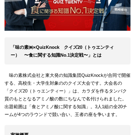
「味の素㈱×QuizKnock クイズ20（トゥエンティ
ー） 〜食に関する知識No.1決定戦〜」とは
味の素株式会社と東大発の知識集団QuizKnockが合同で開催
する、高校生・大学生対象ののクイズ大会です。大会名の
「クイズ20（トゥエンティー）」は、カラダを作るタンパク
質のもととなるアミノ酸の数にちなんで名付けられました。
出題範囲は「食とアミノ酸に関する知識」。3人1組の全20チ
ームが4つのラウンドで競い合い、王者の座を争います。
実施概要