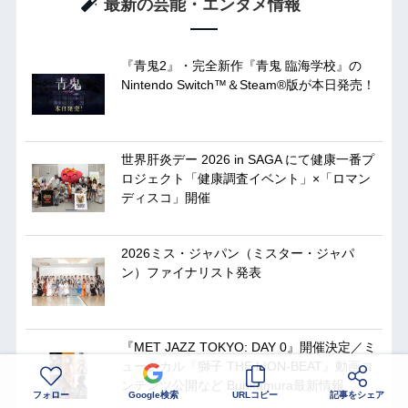
最新の芸能・エンタメ情報
『青鬼2』・完全新作『青鬼 臨海学校』の
Nintendo Switch™＆Steam®版が本日発売！
世界肝炎デー 2026 in SAGA にて健康一番プ
ロジェクト「健康調査イベント」×「ロマン
ディスコ」開催
2026ミス・ジャパン（ミスター・ジャパ
ン）ファイナリスト発表
『MET JAZZ TOKYO: DAY 0』開催決定／ミ
ュージカル『獅子 THE LION-BEAT』動画コ
ンテンツ公開など Bunkamura最新情報
フォロー
Google検索
URLコピー
記事をシェア