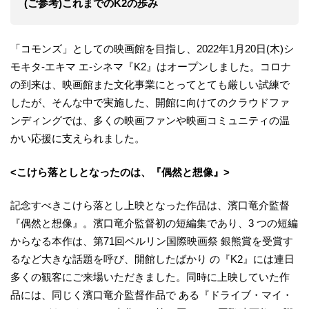
(ご参考)これまでのK2の歩み
「コモンズ」としての映画館を目指し、2022年1月20日(木)シ
モキタ-エキマ エ-シネマ『K2』はオープンしました。コロナ
の到来は、映画館また文化事業にとってとても厳しい試練で
したが、そんな中で実施した、開館に向けてのクラウドファ
ンディングでは、多くの映画ファンや映画コミュニティの温
かい応援に支えられました。
<こけら落としとなったのは、『偶然と想像』>
記念すべきこけら落とし上映となった作品は、濱口竜介監督
『偶然と想像』。濱口竜介監督初の短編集であり、3 つの短編
からなる本作は、第71回ベルリン国際映画祭 銀熊賞を受賞す
るなど大きな話題を呼び、開館したばかり の『K2』には連日
多くの観客にご来場いただきました。同時に上映していた作
品には、同じく濱口竜介監督作品で ある『ドライブ・マイ・