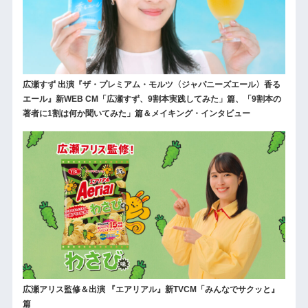
広瀬すず 出演『ザ・プレミアム・モルツ〈ジャパニーズエール〉香る
エール』新WEB CM「広瀬すず、9割本実践してみた」篇、「9割本の
著者に1割は何か聞いてみた」篇＆メイキング・インタビュー
広瀬アリス監修＆出演 『エアリアル』新TVCM「みんなでサクッと』
篇