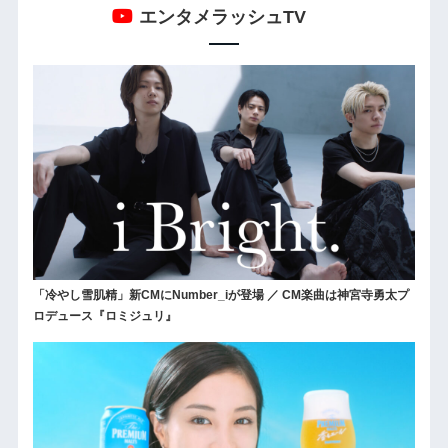
エンタメラッシュTV
「冷やし雪肌精」新CMにNumber_iが登場 ／ CM楽曲は神宮寺勇太プ
ロデュース『ロミジュリ』