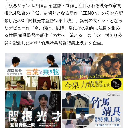
に渡るジャンルの作品 を監督・制作し注目される映像作家関
根光才監督の『K2』封切りとなる新作『ZENON』の公開を記
念した#03「関根光才監督特集上映」、異例の大ヒットとなっ
たデビュー作『今、僕は』以降、常にその動向に注目を集め
る竹馬 靖具監督の新作『の方へ、流れる』の『K2』封切り公
開を記念した#04「竹馬靖具監督特集上映」を企画。