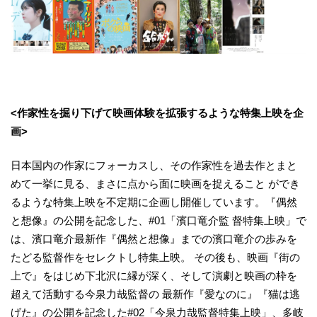
<作家性を掘り下げて映画体験を拡張するような特集上映を企
画>
日本国内の作家にフォーカスし、その作家性を過去作とまと
めて一挙に見る、まさに点から面に映画を捉えること ができ
るような特集上映を不定期に企画し開催しています。『偶然
と想像』の公開を記念した、#01「濱口竜介監 督特集上映」で
は、濱口竜介最新作『偶然と想像』までの濱口竜介の歩みを
たどる監督作をセレクトし特集上映。 その後も、映画『街の
上で』をはじめ下北沢に縁が深く、そして演劇と映画の枠を
超えて活動する今泉力哉監督の 最新作『愛なのに』『猫は逃
げた』の公開を記念した#02「今泉力哉監督特集上映」、多岐