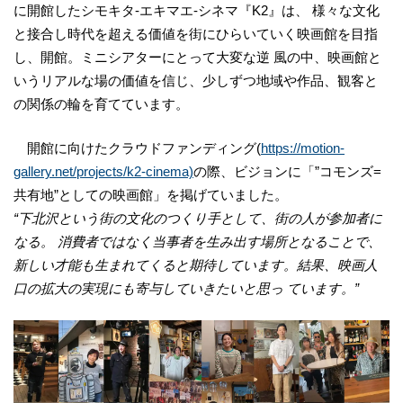
に開館したシモキタ-エキマエ-シネマ『K2』は、 様々な文化
と接合し時代を超える価値を街にひらいていく映画館を目指
し、開館。ミニシアターにとって大変な逆 風の中、映画館と
いうリアルな場の価値を信じ、少しずつ地域や作品、観客と
の関係の輪を育てています。
開館に向けたクラウドファンディング(
https://motion-
gallery.net/projects/k2-cinema)
の際、ビジョンに「”コモンズ=
共有地”としての映画館」を掲げていました。
“下北沢という街の文化のつくり手として、街の人が参加者に
なる。 消費者ではなく当事者を生み出す場所となることで、
新しい才能も生まれてくると期待しています。結果、映画人
口の拡大の実現にも寄与していきたいと思っ ています。”