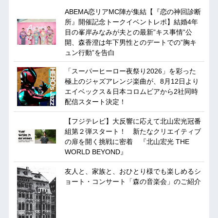
ABEMA恋リアMC陣が集結【『恋の神回診断
所』開催記念トークイベントレポ】結婚4年
目の峯岸みなみが夫との最新”キス事情”公
開、森香澄は年下男性とのデートでの”胸キ
ュン行動”を告白
「スーパーヒーロー夜祭り2026」を彩った
極上のジャズアレンジ楽曲が、8月12日より
エイベックス＆日本コロムビアから2社同時
配信スタート決定！
【フジテレビ】大反響に応えて北山宏光冠番
組第２弾スタート！ 新たなクリエイティブ
の扉を開く挑戦に密着 『北山宏光 THE
WORLD BEYOND』
友人と、家族と、おひとり様でも楽しめるシ
ョート・コンサート「森の音楽会」のご紹介