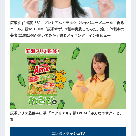
広瀬すず 出演『ザ・プレミアム・モルツ〈ジャパニーズエール〉香る
エール』新WEB CM「広瀬すず、9割本実践してみた」篇、「9割本の
著者に1割は何か聞いてみた」篇＆メイキング・インタビュー
広瀬アリス監修＆出演 『エアリアル』新TVCM「みんなでサクッと』
篇
エンタメラッシュTV