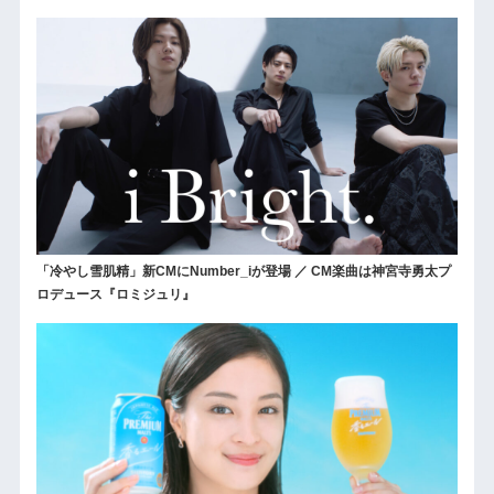
「冷やし雪肌精」新CMにNumber_iが登場 ／ CM楽曲は神宮寺勇太プ
ロデュース『ロミジュリ』