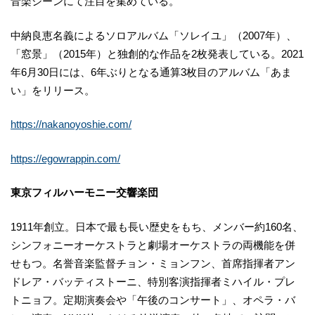
音楽シーンにて注目を集めている。
中納良恵名義によるソロアルバム「ソレイユ」（2007年）、
「窓景」（2015年）と独創的な作品を2枚発表している。2021
年6月30日には、6年ぶりとなる通算3枚目のアルバム「あま
い」をリリース。
https://nakanoyoshie.com/
https://egowrappin.com/
東京フィルハーモニー交響楽団
1911年創立。日本で最も長い歴史をもち、メンバー約160名、
シンフォニーオーケストラと劇場オーケストラの両機能を併
せもつ。名誉音楽監督チョン・ミョンフン、首席指揮者アン
ドレア・バッティストーニ、特別客演指揮者ミハイル・プレ
トニョフ。定期演奏会や「午後のコンサート」、オペラ・バ