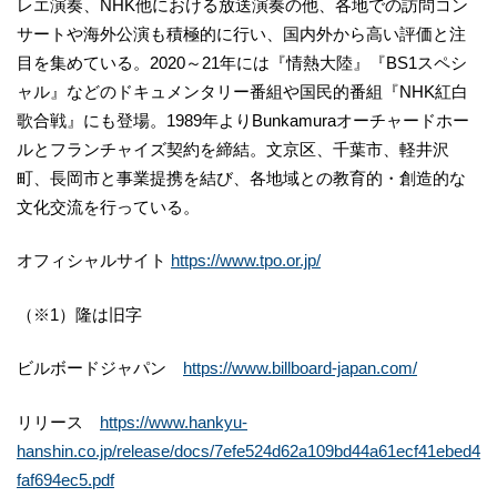
レエ演奏、NHK他における放送演奏の他、各地での訪問コン
サートや海外公演も積極的に行い、国内外から高い評価と注
目を集めている。2020～21年には『情熱大陸』『BS1スペシ
ャル』などのドキュメンタリー番組や国民的番組『NHK紅白
歌合戦』にも登場。1989年よりBunkamuraオーチャードホー
ルとフランチャイズ契約を締結。文京区、千葉市、軽井沢
町、長岡市と事業提携を結び、各地域との教育的・創造的な
文化交流を行っている。
オフィシャルサイト
https://www.tpo.or.jp/
（※1）隆は旧字
ビルボードジャパン
https://www.billboard-japan.com/
リリース
https://www.hankyu-
hanshin.co.jp/release/docs/7efe524d62a109bd44a61ecf41ebed4
faf694ec5.pdf