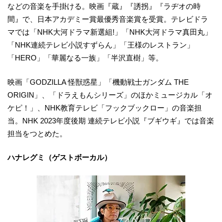
などの音楽を手掛ける。映画『蔵』『誘拐』『ラヂオの時
間』で、日本アカデミー賞最優秀音楽賞を受賞。テレビドラ
マでは「NHK大河ドラマ新選組!」「NHK大河ドラマ真田丸」
「NHK連続テレビ小説すずらん」「王様のレストラン」
「HERO」「華麗なる一族」「半沢直樹」等。
映画「GODZILLA 怪獣惑星」「機動戦士ガンダム THE
ORIGIN」、「ドラえもんシリーズ」のほかミュージカル「オ
ケピ！」、NHK教育テレビ「フックブックロー」の音楽担
当。NHK 2023年度後期 連続テレビ小説『ブギウギ』では音楽
担当をつとめた。
ハナレグミ（ゲストボーカル）