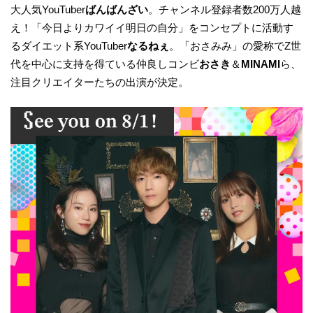
大人気YouTuber
ばんばんざい
。チャンネル登録者数200万人越
え！「今日よりカワイイ明日の自分」をコンセプトに活動す
るダイエット系YouTuber
なるねぇ
。「おさみみ」の愛称でZ世
代を中心に支持を得ている仲良しコンビ
おさき
＆
MINAMI
ら、
注目クリエイターたちの出演が決定。