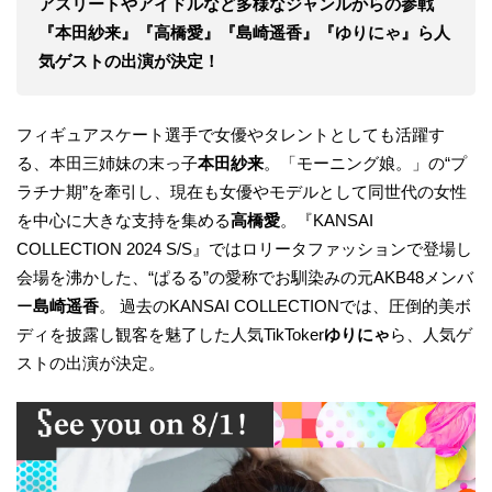
アスリートやアイドルなど多様なジャンルからの参戦
『本田紗来』『高橋愛』『島崎遥香』『ゆりにゃ』ら人
気ゲストの出演が決定！
フィギュアスケート選手で女優やタレントとしても活躍す
る、本田三姉妹の末っ子
本田紗来
。「モーニング娘。」の“プ
ラチナ期”を牽引し、現在も女優やモデルとして同世代の女性
を中心に大きな支持を集める
高橋愛
。『KANSAI
COLLECTION 2024 S/S』ではロリータファッションで登場し
会場を沸かした、“ぱるる”の愛称でお馴染みの元AKB48メンバ
ー
島崎遥香
。 過去のKANSAI COLLECTIONでは、圧倒的美ボ
ディを披露し観客を魅了した人気TikToker
ゆりにゃ
ら、人気ゲ
ストの出演が決定。