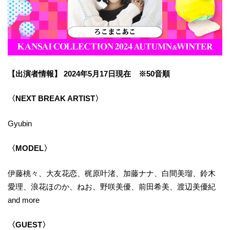
【出演者情報】 2024年5月17日現在 ※50音順
〈NEXT BREAK ARTIST〉
Gyubin
〈MODEL〉
伊藤桃々、大友花恋、梶原叶渚、加藤ナナ、白間美瑠、鈴木
愛理、浪花ほのか、ねお、野咲美優、前田希美、渡辺美優紀
and more
〈GUEST〉