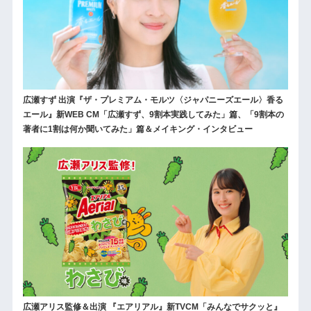
広瀬すず 出演『ザ・プレミアム・モルツ〈ジャパニーズエール〉香る
エール』新WEB CM「広瀬すず、9割本実践してみた」篇、「9割本の
著者に1割は何か聞いてみた」篇＆メイキング・インタビュー
広瀬アリス監修＆出演 『エアリアル』新TVCM「みんなでサクッと』