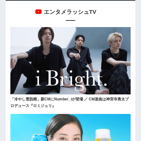
エンタメラッシュTV
「冷やし雪肌精」新CMにNumber_iが登場 ／ CM楽曲は神宮寺勇太プ
ロデュース『ロミジュリ』