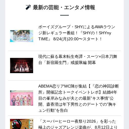
最新の芸能・エンタメ情報
ボーイズグループ・SHYによるAWAラウン
ジ新レギュラー番組！『SHYの！SHYny
TIME』 8/24(月)20:00〜スタート！
現代に蘇る幕末転生奇譚・スーツ×日本刀舞
台「新宿羅生門」戒援隊編 開幕
ABEMA恋リアMC陣が集結【『恋の神回診断
所』開催記念トークイベントレポ】結婚4年
目の峯岸みなみが夫との最新”キス事情”公
開、森香澄は年下男性とのデートでの”胸キ
ュン行動”を告白
「スーパーヒーロー夜祭り2026」を彩った
極上のジャズアレンジ楽曲が、8月12日より