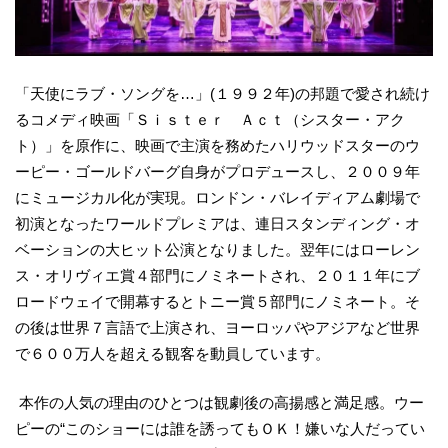
「天使にラブ・ソングを…」(１９９２年)の邦題で愛され続け
るコメディ映画「Ｓｉｓｔｅｒ Ａｃｔ（シスター・アク
ト）」を原作に、映画で主演を務めたハリウッドスターのウ
ーピー・ゴールドバーグ自身がプロデュースし、２００９年
にミュージカル化が実現。ロンドン・バレイディアム劇場で
初演となったワールドプレミアは、連日スタンディング・オ
ベーションの大ヒット公演となりました。翌年にはローレン
ス・オリヴィエ賞４部門にノミネートされ、２０１１年にブ
ロードウェイで開幕するとトニー賞５部門にノミネート。そ
の後は世界７言語で上演され、ヨーロッパやアジアなど世界
で６００万人を超える観客を動員しています。
本作の人気の理由のひとつは観劇後の高揚感と満足感。ウー
ピーの“このショーには誰を誘ってもＯＫ！嫌いな人だってい