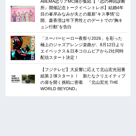
ABEMA恋リアMC陣が集結【『恋の神回診断
所』開催記念トークイベントレポ】結婚4年
目の峯岸みなみが夫との最新”キス事情”公
開、森香澄は年下男性とのデートでの”胸キ
ュン行動”を告白
「スーパーヒーロー夜祭り2026」を彩った
極上のジャズアレンジ楽曲が、8月12日より
エイベックス＆日本コロムビアから2社同時
配信スタート決定！
【フジテレビ】大反響に応えて北山宏光冠番
組第２弾スタート！ 新たなクリエイティブ
の扉を開く挑戦に密着 『北山宏光 THE
WORLD BEYOND』