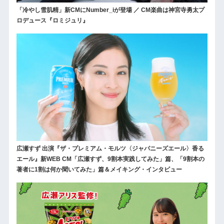
「冷やし雪肌精」新CMにNumber_iが登場 ／ CM楽曲は神宮寺勇太プ
ロデュース『ロミジュリ』
広瀬すず 出演『ザ・プレミアム・モルツ〈ジャパニーズエール〉香る
エール』新WEB CM「広瀬すず、9割本実践してみた」篇、「9割本の
著者に1割は何か聞いてみた」篇＆メイキング・インタビュー