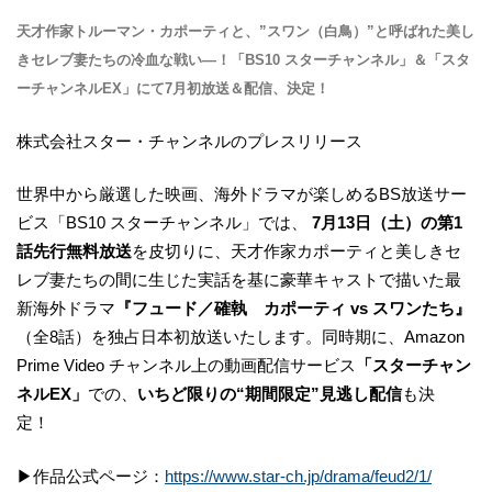
天才作家トルーマン・カポーティと、”スワン（白鳥）”と呼ばれた美し
きセレブ妻たちの冷血な戦い―！「BS10 スターチャンネル」＆「スタ
ーチャンネルEX」にて7月初放送＆配信、決定！
株式会社スター・チャンネルのプレスリリース
世界中から厳選した映画、海外ドラマが楽しめるBS放送サー
ビス「BS10 スターチャンネル」では、
7月13日（土）の第1
話先行無料放送
を皮切りに、天才作家カポーティと美しきセ
レブ妻たちの間に生じた実話を基に豪華キャストで描いた最
新海外ドラマ
『フュード／確執 カポーティ vs スワンたち』
（全8話）を独占日本初放送いたします。同時期に、Amazon
Prime Video チャンネル上の動画配信サービス
「スターチャン
ネルEX」
での、
いちど限りの“期間限定”見逃し配信
も決
定！
▶作品公式ページ：
https://www.star-ch.jp/drama/feud2/1/