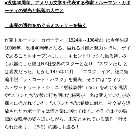
■没後40周年、アメリカ文学を代表する作家トルーマン・カポ
ーティの栄光と転落の人生と
未完の遺作をめぐるミステリーを描く
作家トルーマン・カポーティ（1924生～1984没）は今年生誕
100周年、没後40周年となる。溢れる才能と魅力を持ち、ゲイ
であることをオープンにし、エキセントリックな振る舞いを
も武器にした彼はNY社交界のスターとなり、“スワンたち”と
は親友だった。しかし1975年11月、「エスクァイア」誌に短
編小説「ラ・コート・バスク」を発表。そこには “ウィリア
ム・ウッドワード・ジュニア射殺事件”（※1）をめぐる噂話
や“スワンたち”が彼に打ち明けた秘密が、名は変えていたが赤
裸々に描かれていた。“スワンたち”の逆鱗に触れ、社交界を追
放されたカポーティは酒と薬に溺れてゆく。本作ではその破
滅的な晩年の姿を追いながら、未完とされている遺作「叶え
られた祈り」（※2）の謎にも迫る！