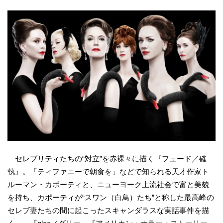
セレブリティたちの“対立”を赤裸々に描く『フュード／確
執』。「ティファニーで朝食を」などで知られる天才作家ト
ルーマン・カポーティと、ニューヨーク上流社会で富と美貌
を持ち、カポーティが“スワン（白鳥）たち”と称した最高峰の
セレブ妻たちの間に起こったスキャンダラスな実話事件を描