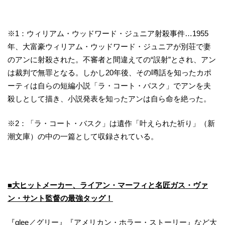
※1：ウィリアム・ウッドワード・ジュニア射殺事件…1955
年、大富豪ウィリアム・ウッドワード・ジュニアが別荘で妻
のアンに射殺された。不審者と間違えての“誤射”とされ、アン
は裁判で無罪となる。しかし20年後、その噂話を知ったカポ
ーティは自らの短編小説「ラ・コート・バスク」でアンを夫
殺しとして描き、小説発表を知ったアンは自ら命を絶った。
※2：「ラ・コート・バスク」は遺作「叶えられた祈り」（新
潮文庫）の中の一篇として収録されている。
■大ヒットメーカー、ライアン・マーフィと名匠ガス・ヴァ
ン・サント監督の最強タッグ！
『glee／グリー』『アメリカン・ホラー・ストーリー』など大