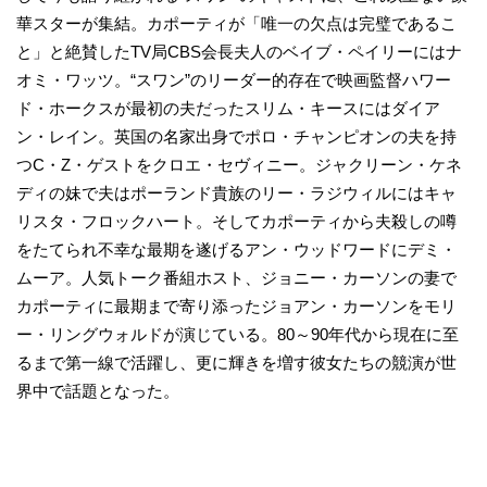
華スターが集結。カポーティが「唯一の欠点は完璧であるこ
と」と絶賛したTV局CBS会長夫人のベイブ・ペイリーにはナ
オミ・ワッツ。“スワン”のリーダー的存在で映画監督ハワー
ド・ホークスが最初の夫だったスリム・キースにはダイア
ン・レイン。英国の名家出身でポロ・チャンピオンの夫を持
つC・Z・ゲストをクロエ・セヴィニー。ジャクリーン・ケネ
ディの妹で夫はポーランド貴族のリー・ラジウィルにはキャ
リスタ・フロックハート。そしてカポーティから夫殺しの噂
をたてられ不幸な最期を遂げるアン・ウッドワードにデミ・
ムーア。人気トーク番組ホスト、ジョニー・カーソンの妻で
カポーティに最期まで寄り添ったジョアン・カーソンをモリ
ー・リングウォルドが演じている。80～90年代から現在に至
るまで第一線で活躍し、更に輝きを増す彼女たちの競演が世
界中で話題となった。