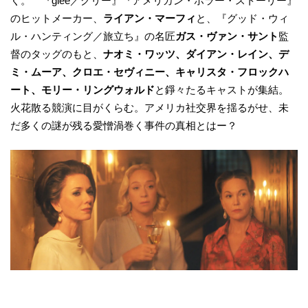
く。 『glee／グリー』『アメリカン・ホラー・ストーリー』
のヒットメーカー、
ライアン・マーフィ
と、『グッド・ウィ
ル・ハンティング／旅立ち』の名匠
ガス・ヴァン・サント
監
督のタッグのもと、
ナオミ・ワッツ、ダイアン・レイン、デ
ミ・ムーア、クロエ・セヴィニー、キャリスタ・フロックハ
ート、モリー・リングウォルド
と錚々たるキャストが集結。
火花散る競演に目がくらむ。アメリカ社交界を揺るがせ、未
だ多くの謎が残る愛憎渦巻く事件の真相とはー？