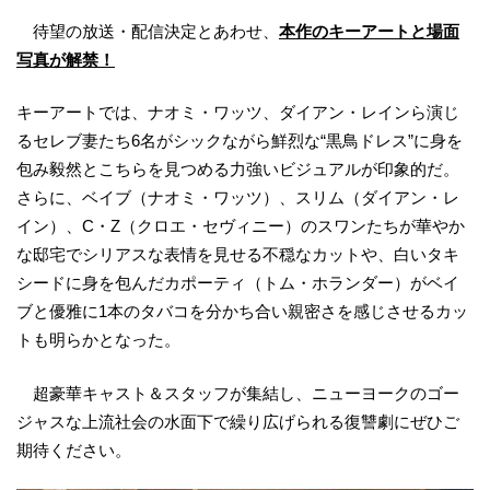
待望の放送・配信決定とあわせ、
本作のキーアートと場面
写真が解禁！
キーアートでは、ナオミ・ワッツ、ダイアン・レインら演じ
るセレブ妻たち6名がシックながら鮮烈な“黒鳥ドレス”に身を
包み毅然とこちらを見つめる力強いビジュアルが印象的だ。
さらに、ベイブ（ナオミ・ワッツ）、スリム（ダイアン・レ
イン）、C・Z（クロエ・セヴィニー）のスワンたちが華やか
な邸宅でシリアスな表情を見せる不穏なカットや、白いタキ
シードに身を包んだカポーティ（トム・ホランダー）がベイ
ブと優雅に1本のタバコを分かち合い親密さを感じさせるカッ
トも明らかとなった。
超豪華キャスト＆スタッフが集結し、ニューヨークのゴー
ジャスな上流社会の水面下で繰り広げられる復讐劇にぜひご
期待ください。