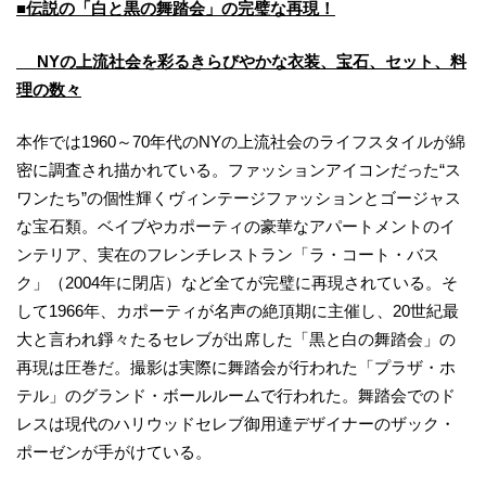
■伝説の「白と黒の舞踏会」の完璧な再現！
NYの上流社会を彩るきらびやかな衣装、宝石、セット、料
理の数々
本作では1960～70年代のNYの上流社会のライフスタイルが綿
密に調査され描かれている。ファッションアイコンだった“ス
ワンたち”の個性輝くヴィンテージファッションとゴージャス
な宝石類。ベイブやカポーティの豪華なアパートメントのイ
ンテリア、実在のフレンチレストラン「ラ・コート・バス
ク」（2004年に閉店）など全てが完璧に再現されている。そ
して1966年、カポーティが名声の絶頂期に主催し、20世紀最
大と言われ錚々たるセレブが出席した「黒と白の舞踏会」の
再現は圧巻だ。撮影は実際に舞踏会が行われた「プラザ・ホ
テル」のグランド・ボールルームで行われた。舞踏会でのド
レスは現代のハリウッドセレブ御用達デザイナーのザック・
ポーゼンが手がけている。