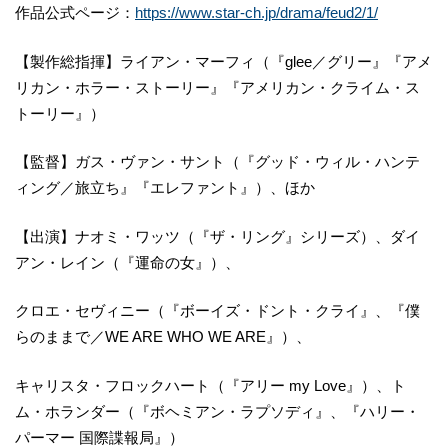
作品公式ページ：
https://www.star-ch.jp/drama/feud2/1/
【製作総指揮】ライアン・マーフィ（『glee／グリー』『アメ
リカン・ホラー・ストーリー』『アメリカン・クライム・ス
トーリー』）
【監督】ガス・ヴァン・サント（『グッド・ウィル・ハンテ
ィング／旅立ち』『エレファント』）、ほか
【出演】ナオミ・ワッツ（『ザ・リング』シリーズ）、ダイ
アン・レイン（『運命の女』）、
クロエ・セヴィニー（『ボーイズ・ドント・クライ』、『僕
らのままで／WE ARE WHO WE ARE』）、
キャリスタ・フロックハート（『アリー my Love』）、ト
ム・ホランダー（『ボヘミアン・ラプソディ』、『ハリー・
パーマー 国際諜報局』）