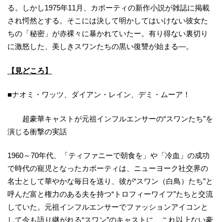
る。しかし1975年11月、カポーティの新作小説が雑誌に掲載
され愕然とする。そこには決して明かしてはいけない彼女た
ちの「秘密」が赤裸々に暴かれていたー。有り得ない裏切り
に激怒した、美しきスワンたちの黒い復讐が始まる―。
【見どころ】
■ナオミ・ワッツ、ダイアン・レイン、デミ・ムーア！
超豪華キャストが元祖インフルエンサーの“スワンたち”を
演じる衝撃の実話
1960～70年代、「ティファニーで朝食を」や「冷血」の成功
で時代の寵児となったカポーティは、ニューヨーク社交界の
名士として華やかな毎日を送り、彼が“スワン（白鳥）たち”と
呼んだ富と権力のある夫を持つ“トロフィーワイフ”たちと交流
していた。元祖インフルエンサーでファッションアイコンと
して今も語り継がれる“スワン”のキャストに、これ以上ない豪