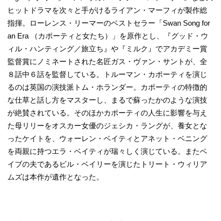
ヒットドラマを次々と手がけるライアン・マーフィが製作総
指揮。ローレンス・リーマーのベストセラー「Swan Song for
an Era （カポーティと女たち）」を原作とし、『グッド・ウ
ィル・ハンティング／旅立ち』や『ミルク』でアカデミー賞
監督賞にノミネートされた名匠ガス・ヴァン・サントが、全
８話中６話を監督している。トルーマン・カポーティを演じ
るのは英国の演技派トム・ホランダー。カポーティの特徴的
な仕草と話し方をマスターし、まるで蘇ったかのような演技
が絶賛されている。そのほかカポーティの人生に影響を与え
た母リリーをオスカー女優のジェシカ・ラングが、養女とな
ったケイトを、ウォーレン・ベイティとアネット・ベニング
を両親に持つエラ・ベイティが瑞々しく演じている。またベ
イブの夫であるビル・ベイリーを演じたトリート・ウィリア
ムズは本作が遺作となった。